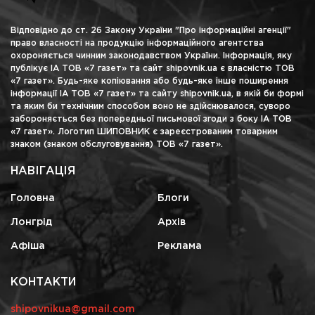
Відповідно до ст. 26 Закону України "Про інформаційні агенції"
право власності на продукцію інформаційного агентства
охороняється чинним законодавством України. Інформація, яку
публікує ІА ТОВ «7 газет» та сайт shipovnik.ua є власністю ТОВ
«7 газет». Будь-яке копіювання або будь-яке інше поширення
інформації ІА ТОВ «7 газет» та сайту shipovnik.ua, в якій би формі
та яким би технічним способом воно не здійснювалося, суворо
забороняється без попередньої письмової згоди з боку ІА ТОВ
«7 газет». Логотип ШИПОВНИК є зареєстрованим товарним
знаком (знаком обслуговування) ТОВ «7 газет».
НАВІГАЦІЯ
Головна
Блоги
Лонгрід
Архів
Афіша
Реклама
КОНТАКТИ
shipovnikua@gmail.com