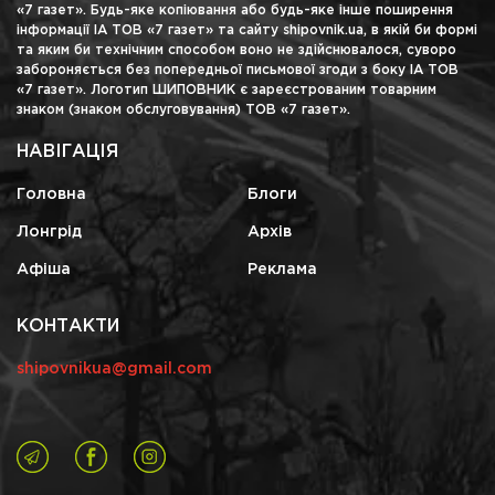
«7 газет». Будь-яке копіювання або будь-яке інше поширення
інформації ІА ТОВ «7 газет» та сайту shipovnik.ua, в якій би формі
та яким би технічним способом воно не здійснювалося, суворо
забороняється без попередньої письмової згоди з боку ІА ТОВ
«7 газет». Логотип ШИПОВНИК є зареєстрованим товарним
знаком (знаком обслуговування) ТОВ «7 газет».
НАВІГАЦІЯ
Головна
Блоги
Лонгрід
Архів
Афіша
Реклама
КОНТАКТИ
shipovnikua@gmail.com