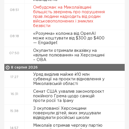
Омбудсман: на Миколаївщині
08:51
більшість звернень про порушення
прав людини надходить від родин
військовополонених і зниклих
безвісти
«Розумна» колонка від OpenAI
08:18
може коштувати від $300 до $400
— Engadget
Окупанти отримали вказівку на
07:50
«вільне полювання» на Херсонщині
– ОВА
8 серпня 2026
Уряд виділив майже ₴10 млн
17:27
субвенції на проєкти відновлення у
Миколаївській області
Сенат США ухвалив законопроєкт
16:31
покійного Грема щодо санкцій
проти росії та Ірану
З окупованої Херсонщини
15:38
повернули дітей, яких змушували
відвідувати російські школи
Миколаїв отримав чергову партію
14:57