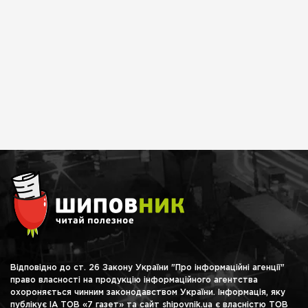
Відповідно до ст. 26 Закону України "Про інформаційні агенції"
право власності на продукцію інформаційного агентства
охороняється чинним законодавством України. Інформація, яку
публікує ІА ТОВ «7 газет» та сайт shipovnik.ua є власністю ТОВ