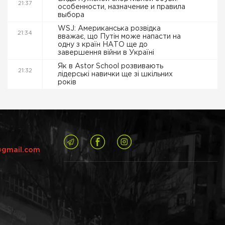
21:37
особенности, назначение и правила
выбора
WSJ: Американська розвідка
21:34
вважає, що Путін може напасти на
одну з країн НАТО ще до
завершення війни в Україні
Як в Astor School розвивають
21:32
лідерські навички ще зі шкільних
років
@gmail.com