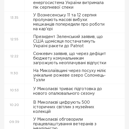
енергосистема України витримала
пік серпневої спеки
У Вознесенську 11 та 12 серпня
13:35
пролунають масові вибухи:
мешканців попередили про роботи
на кар'єрі
Президент Зеленський заявив, що
12:55
США щомісяця постачатимуть
Україні ракети до Patriot
Сєнкевич заявив, що через дефіцит
12:22
бюджету комунальникам
загрожують неоплачувані відпустки
На Миколаївщині через посуху міліє
11:30
унікальне рожеве озеро Солонець-
Тузли
У Миколаєві триває підготовка до
10:53
нового опалювального сезону
В Миколаєві цифрують 500
10:20
історичних світлин з музейних
колекцій
У Миколаєві обговорили
09:39
працевлаштування ветеранів з
інвалідністю