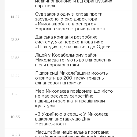
медичної допомоги від французьких
партнерів
Суд закрив одну зі справ проти
14:27
засудженого екс-директора
«Миколаївоблтеплоенерго»
Бородіна через строки давності
Данська компанія розробляє
13:33
систему, яка перехоплюватиме
«Шахеди» ще на підльоті до Одеси
Ліцей у Корабельному районі
12:55
Миколаєва готують до відновлення
після ворожої атаки
Підприємці Миколаївщини можуть
12:22
отримати до 200 тисяч гривень
фінансової підтримки
Мер Миколаєва повідомив, що місто
11:21
не має ресурсу самостійно
підвищити зарплати працівникам
культури
«З Україною в серці»: У Миколаєві
10:53
відкрили виставку до Дня
Незалежності
Масштабна національна програма:
10:20