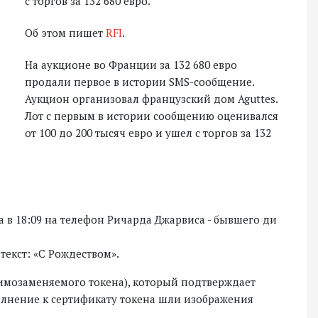
с торгов за 132 680 евро.
Об этом пишет
RFI
.
На аукционе во Франции за 132 680 евро
продали первое в истории SMS-сообщение.
Аукцион организовал французский дом Aguttes.
Лот с первым в истории сообщению оценивался
от 100 до 200 тысяч евро и ушел с торгов за 132
а в 18:09 на телефон Ричарда Джарвиса - бывшего ди
текст: «С Рождеством».
имозаменяемого токена), который подтверждает
олнение к сертификату токена шли изображения