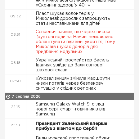
як у Миколаєві функціонує ініціатива
«Скринінг здоровʼя 40+»
Пласт шукає волонтерів у
09:32
Миколаєві: дорослих запрошують
стати наставниками для дітей
Сєнкевич заявив, що через високі
08:51
ґрунтові води на Намиві неможливо
облаштувати підземні укриття, тому
Миколаїв шукає донорів для
придбання модульних
Український гросмейстер Василь
08:18
Іванчук увійде до Зали світової
шахової слави
«Укрзалізниця» змінила маршрути
07:50
низки потягів через безпекову
ситуацію у східних регіонах
7 серпня 2026
Samsung Galaxy Watch 9: огляд
22:15
нової серії смарт-годинників від
Samsung
Президент Зеленський вперше
21:38
прибув з візитом до Сербії
Виды мужской спортивной обуви: