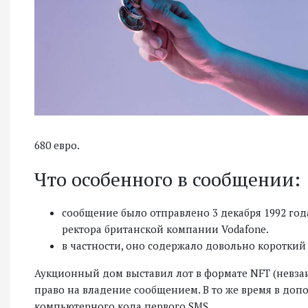
680 евро.
Что особенного в сообщении:
сообщение было отправлено 3 декабря 1992 год
ректора британской компании Vodafone.
в частности, оно содержало довольно короткий 
Аукционный дом выставил лот в формате NFT (невза
право на владение сообщением. В то же время в доп
компьютерного кода первого SMS.