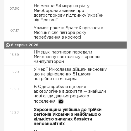
Не менше $4 млрд на рік: у
07:50
Міноборони заявили про
довгострокову підтримку України
від Британії
Уламок ракети SpaceX врізався в
07:17
Місяць після півтора року
перебування в космосі
6 серпня 2026
Німецькі партнери передали
16:59
Миколаєву вантажівку з краном-
маніпулятором
У мерії Миколаєва дійшли висновку,
16:29
що на відновлення 51 школи
потрібно пів мільярда
В Одесі зробили ще одне
15:58
археологічне відкриття — знайшли
нові сліди давньогрецького
поселення
Херсонщина увійшла до трійки
15:28
регіонів України з найбільшою
кількістю зниклих безвісти
неповнолітніх