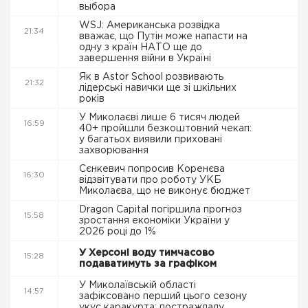
выбора
WSJ: Американська розвідка
21:34
вважає, що Путін може напасти на
одну з країн НАТО ще до
завершення війни в Україні
Як в Astor School розвивають
21:32
лідерські навички ще зі шкільних
років
У Миколаєві лише 6 тисяч людей
16:59
40+ пройшли безкоштовний чекап:
у багатьох виявили приховані
захворювання
Сєнкевич попросив Коренєва
16:30
відзвітувати про роботу УКБ
Миколаєва, що не виконує бюджет
Dragon Capital погіршила прогноз
15:58
зростання економіки України у
2026 році до 1%
У Херсоні воду тимчасово
15:28
подаватимуть за графіком
У Миколаївській області
14:57
зафіксовано перший цього сезону
укус каракурта: постраждалу