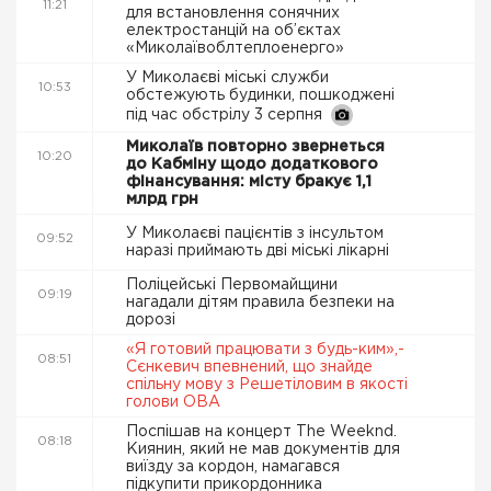
11:21
для встановлення сонячних
електростанцій на об’єктах
«Миколаївоблтеплоенерго»
У Миколаєві міські служби
10:53
обстежують будинки, пошкоджені
під час обстрілу 3 серпня
Миколаїв повторно звернеться
10:20
до Кабміну щодо додаткового
фінансування: місту бракує 1,1
млрд грн
У Миколаєві пацієнтів з інсультом
09:52
наразі приймають дві міські лікарні
Поліцейські Первомайщини
09:19
нагадали дітям правила безпеки на
дорозі
«Я готовий працювати з будь-ким»,-
08:51
Сєнкевич впевнений, що знайде
спільну мову з Решетіловим в якості
голови ОВА
Поспішав на концерт The Weeknd.
08:18
Киянин, який не мав документів для
виїзду за кордон, намагався
підкупити прикордонника