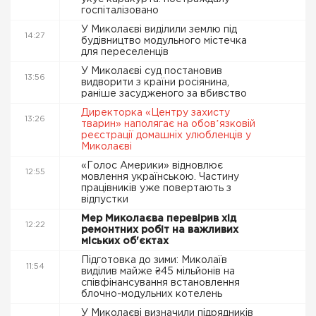
госпіталізовано
У Миколаєві виділили землю під
14:27
будівництво модульного містечка
для переселенців
У Миколаєві суд постановив
13:56
видворити з країни росіянина,
раніше засудженого за вбивство
Директорка «Центру захисту
13:26
тварин» наполягає на обовʼязковій
реєстрації домашніх улюбленців у
Миколаєві
«Голос Америки» відновлює
12:55
мовлення українською. Частину
працівників уже повертають з
відпустки
Мер Миколаєва перевірив хід
12:22
ремонтних робіт на важливих
міських об'єктах
Підготовка до зими: Миколаїв
11:54
виділив майже ₴45 мільйонів на
співфінансування встановлення
блочно-модульних котелень
У Миколаєві визначили підрядників