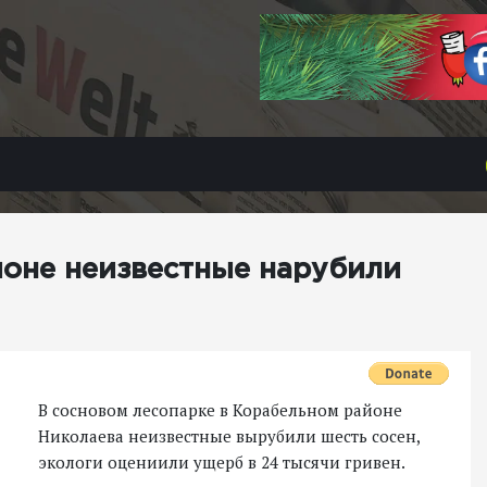
йоне неизвестные нарубили
В сосновом лесопарке в Корабельном районе
Николаева неизвестные вырубили шесть сосен,
экологи оцениили ущерб в 24 тысячи гривен.