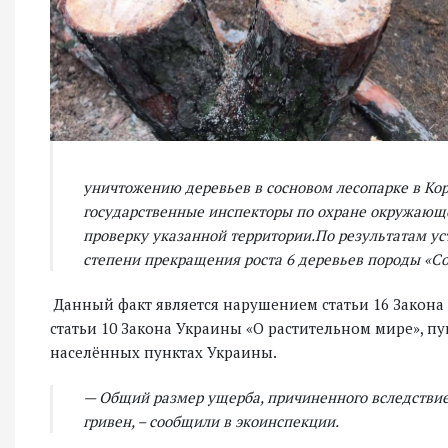
уничтожению деревьев в сосновом лесопарке в Ко
государственные инспекторы по охране окружающ
проверку указанной территории.По результатам у
степени прекращения роста 6 деревьев породы «Со
Данный факт является нарушением статьи 16 Закона 
статьи 10 Закона Украины «О растительном мире», п
населённых пунктах Украины.
— Общий размер ущерба, причиненного вследствие
гривен, – сообщили в экоинспекции.