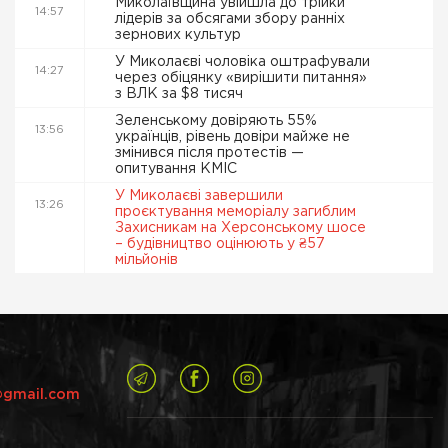
Миколаївщина увійшла до трійки
14:57
лідерів за обсягами збору ранніх
зернових культур
У Миколаєві чоловіка оштрафували
14:27
через обіцянку «вирішити питання»
з ВЛК за $8 тисяч
Зеленському довіряють 55%
13:56
українців, рівень довіри майже не
змінився після протестів —
опитування КМІС
У Миколаєві завершили
13:26
проєктування меморіалу загиблим
Захисникам на Херсонському шосе
– будівництво оцінюють у ₴57
мільйонів
@gmail.com