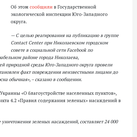
Об этом
сообщили
в Государственной
экологической инспекции Юго-Западного
округа.
— С целью реагирования на публикацию в группе
Contact Center при Николаевском городском
совете в социальной сети Facebook по
рабельном районе города Николаева,
ей природной среды Юго-Западного округа провели
становлен факт повреждения неизвестными лицами до
сна обычная», – сказано в сообщении.
Украины «О благоустройстве населенных пунктов»,
ункта 4.2 «Правил содержания зеленых» насаждений в
 уничтожения зеленых насаждений, составляет 24 000