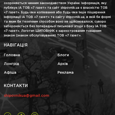
охороняється чинним законодавством України. Інформація, яку
публікує ІА ТОВ «7 газет» та сайт shipovnik.ua є власністю ТОВ
«7 газет». Будь-яке копіювання або будь-яке інше поширення
інформації ІА ТОВ «7 газет» та сайту shipovnik.ua, в якій би формі
та яким би технічним способом воно не здійснювалося, суворо
забороняється без попередньої письмової згоди з боку ІА ТОВ
«7 газет». Логотип ШИПОВНИК є зареєстрованим товарним
знаком (знаком обслуговування) ТОВ «7 газет».
НАВІГАЦІЯ
Головна
Блоги
Лонгрід
Архів
Афіша
Реклама
КОНТАКТИ
shipovnikua@gmail.com