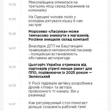
Миколаївщина опинилася на
16:29
третьому місці серед боржників за
комуналку
На Одещині чоловік поліз у
15:58
колодязь рятувати кішку й сам
застряг
Морозиво «Ласунка» може
15:28
тимчасово зникнути з магазинів.
Росіяни знищили склад компанії
Внаслідок ДТП на Баштанщині
14:57
травмувався неповнолітній пасажир
- поліцейські встановлюють
обставини автопригоди
Цьогоріч Україна отримала від
14:32
партнерів утричі менше ракет для
ППО, порівнюючи із 2025 роком —
Зеленський
У Росії підірвали автівку розробника
14:29
дронів «Упир» та автора
провоєнного тг-каналу. Він у
реанімації
Как регулируемый стол помогает
14:27
дольше сохранять рабочий темп