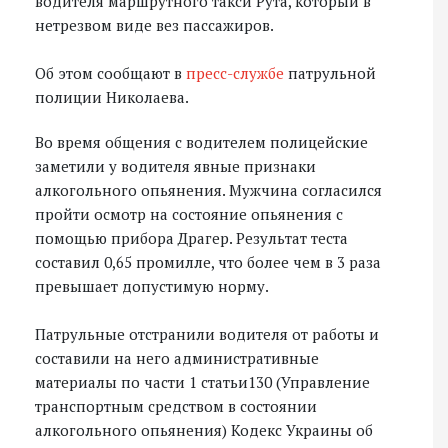
водителя маршрутного такси Рута, который в
нетрезвом виде вез пассажиров.
Об этом сообщают в
пресс-службе
патрульной
полиции Николаева.
Во время общения с водителем полицейские
заметили у водителя явные признаки
алкогольного опьянения. Мужчина согласился
пройти осмотр на состояние опьянения с
помощью прибора Драгер. Результат теста
составил 0,65 промилле, что более чем в 3 раза
превышает допустимую норму.
Патрульные отстранили водителя от работы и
составили на него административные
материалы по части 1 статьи130 (Управление
транспортным средством в состоянии
алкогольного опьянения) Кодекс Украины об