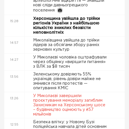
археологічне відкриття — знайшли
нові сліди давньогрецького
поселення
Херсонщина увійшла до трійки
15:28
регіонів України з найбільшою
кількістю зниклих безвісти
неповнолітніх
Миколаївщина увійшла до трійки
14:57
лідерів за обсягами збору ранніх
зернових культур
У Миколаєві чоловіка оштрафували
14:27
через обіцянку «вирішити питання»
з ВЛК за $8 тисяч
Зеленському довіряють 55%
13:56
українців, рівень довіри майже не
змінився після протестів —
опитування КМІС
У Миколаєві завершили
13:26
проєктування меморіалу загиблим
Захисникам на Херсонському шосе
– будівництво оцінюють у ₴57
мільйонів
Безпека влітку: у Новому Бузі
12:55
поліцейська навчала дітей основним