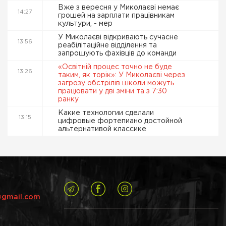
Вже з вересня у Миколаєві немає
14:27
грошей на зарплати працівникам
культури, - мер
У Миколаєві відкривають сучасне
13:56
реабілітаційне відділення та
запрошують фахівців до команди
«Освітній процес точно не буде
13:26
таким, як торік»: У Миколаєві через
загрозу обстрілів школи можуть
працювати у дві зміни та з 7:30
ранку
Какие технологии сделали
13:15
цифровые фортепиано достойной
альтернативой классике
@gmail.com