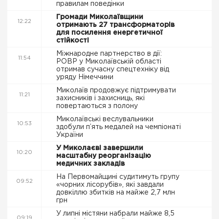
правилам поведінки
Громади Миколаївщини
12:22
отримають 27 трансформаторів
для посилення енергетичної
стійкості
Міжнародне партнерство в дії:
11:54
РОВР у Миколаївській області
отримав сучасну спецтехніку від
уряду Німеччини
Миколаїв продовжує підтримувати
11:21
захисників і захисниць, які
повертаються з полону
Миколаївські веслувальники
10:53
здобули п’ять медалей на чемпіонаті
України
У Миколаєві завершили
10:20
масштабну реорганізацію
медичних закладів
На Первомайщині судитимуть групу
09:52
«чорних лісорубів», які завдали
довкіллю збитків на майже 2,7 млн
грн
У липні містяни набрали майже 8,5
09:19