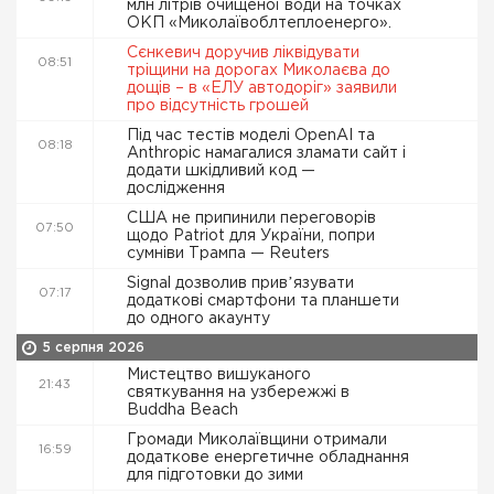
млн літрів очищеної води на точках
ОКП «Миколаївоблтеплоенерго».
Сєнкевич доручив ліквідувати
08:51
тріщини на дорогах Миколаєва до
дощів – в «ЕЛУ автодоріг» заявили
про відсутність грошей
Під час тестів моделі OpenAI та
08:18
Anthropic намагалися зламати сайт і
додати шкідливий код —
дослідження
США не припинили переговорів
07:50
щодо Patriot для України, попри
сумніви Трампа — Reuters
Signal дозволив привʼязувати
07:17
додаткові смартфони та планшети
до одного акаунту
5 серпня 2026
Мистецтво вишуканого
21:43
святкування на узбережжі в
Buddha Beach
Громади Миколаївщини отримали
16:59
додаткове енергетичне обладнання
для підготовки до зими