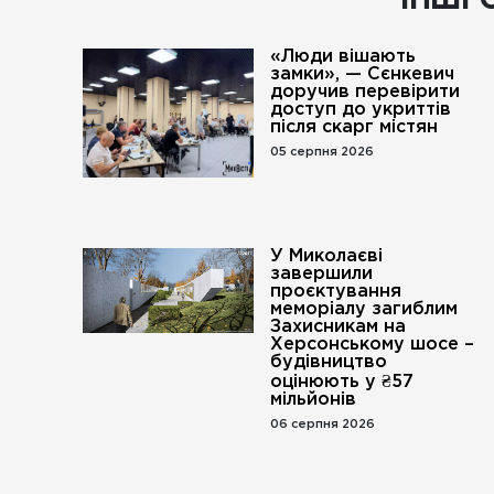
ІНШІ 
«Люди вішають
замки», — Сєнкевич
доручив перевірити
доступ до укриттів
після скарг містян
05 серпня 2026
У Миколаєві
завершили
проєктування
меморіалу загиблим
Захисникам на
Херсонському шосе –
будівництво
оцінюють у ₴57
мільйонів
06 серпня 2026