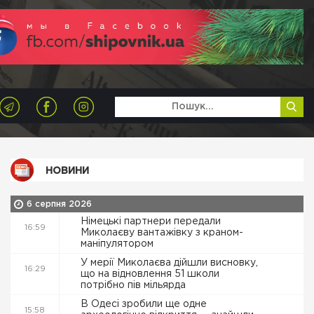
НОВИНИ
6 серпня 2026
Німецькі партнери передали
16:59
Миколаєву вантажівку з краном-
маніпулятором
У мерії Миколаєва дійшли висновку,
16:29
що на відновлення 51 школи
потрібно пів мільярда
В Одесі зробили ще одне
15:58