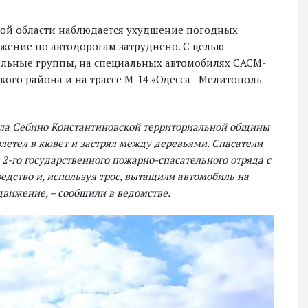
ской области наблюдается ухудшение погодных
вижение по автодорогам затруднено. С целью
льные группы, на специальных автомобилях САСМ-
кого района и на трассе М-14 «Одесса - Мелитополь –
села Себино Константиновской территориальной общины
летел в кювет и застрял между деревьями. Спасатели
2-го государственного пожарно-спасательного отряда с
дство и, используя трос, вытащили автомобиль на
движение, – сообщили в ведомстве.