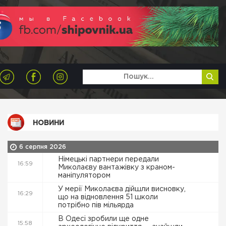
НОВИНИ
6 серпня 2026
Німецькі партнери передали
16:59
Миколаєву вантажівку з краном-
маніпулятором
У мерії Миколаєва дійшли висновку,
16:29
що на відновлення 51 школи
потрібно пів мільярда
В Одесі зробили ще одне
15:58