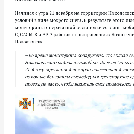
Начиная с утра 21 декабря на территории Николаев
условий в виде мокрого снега. В результате этого д
мониторинга оперативной обстановки созданы моби
С, САСМ-В и АР-2 работают в направлениях Вознесенс
Новоазовск».
– Во время мониторинга обнаружено, что вблизи 
Николаевского района автомобиль Daewoo Lanos вз
21-й государственной пожарно-спасательной части 
помощью бензопилы высвободили транспортное сре
проезжую часть, чтобы водитель смог продолжить 