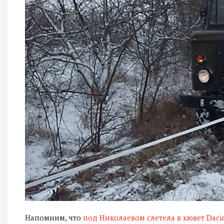
Напомним, что
под Николаевом слетела в кювет Daci