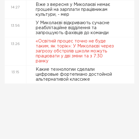
Вже з вересня у Миколаєві немає
14:27
грошей на зарплати працівникам
культури, - мер
У Миколаєві відкривають сучасне
13:56
реабілітаційне відділення та
запрошують фахівців до команди
«Освітній процес точно не буде
13:26
таким, як торік»: У Миколаєві через
загрозу обстрілів школи можуть
працювати у дві зміни та з 7:30
ранку
Какие технологии сделали
13:15
цифровые фортепиано достойной
альтернативой классике