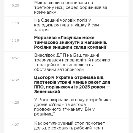
Миколаївщина опинилася на
16:29
третьому місці серед боржників за
комуналку
На Одещині чоловік поліз у
15:58
колодязь рятувати кішку й сам
застряг
Морозиво «Ласунка» може
15:28
тимчасово зникнути з магазинів.
Росіяни знищили склад компанії
Внаслідок ДТП на Баштанщині
14:57
травмувався неповнолітній пасажир
- поліцейські встановлюють
обставини автопригоди
Цьогоріч Україна отримала від
14:32
партнерів утричі менше ракет для
ППО, порівнюючи із 2025 роком —
Зеленський
У Росії підірвали автівку розробника
14:29
дронів «Упир» та автора
провоєнного тг-каналу. Він у
реанімації
Как регулируемый стол помогает
14:27
дольше сохранять рабочий темп