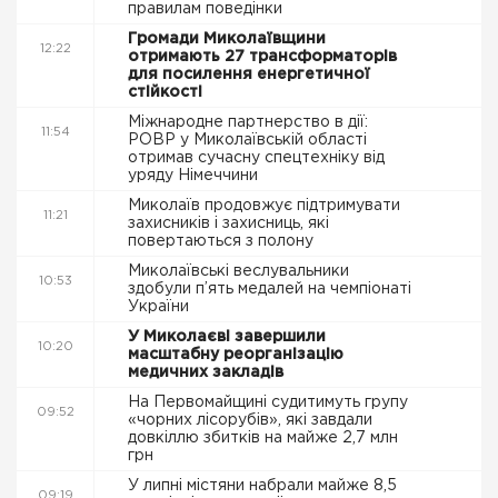
правилам поведінки
Громади Миколаївщини
12:22
отримають 27 трансформаторів
для посилення енергетичної
стійкості
Міжнародне партнерство в дії:
11:54
РОВР у Миколаївській області
отримав сучасну спецтехніку від
уряду Німеччини
Миколаїв продовжує підтримувати
11:21
захисників і захисниць, які
повертаються з полону
Миколаївські веслувальники
10:53
здобули п’ять медалей на чемпіонаті
України
У Миколаєві завершили
10:20
масштабну реорганізацію
медичних закладів
На Первомайщині судитимуть групу
09:52
«чорних лісорубів», які завдали
довкіллю збитків на майже 2,7 млн
грн
У липні містяни набрали майже 8,5
09:19