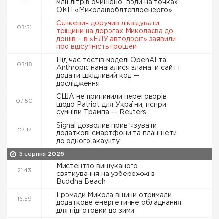
млн літрів очищеної води на точках
ОКП «Миколаївоблтеплоенерго».
Сєнкевич доручив ліквідувати
08:51
тріщини на дорогах Миколаєва до
дощів – в «ЕЛУ автодоріг» заявили
про відсутність грошей
Під час тестів моделі OpenAI та
08:18
Anthropic намагалися зламати сайт і
додати шкідливий код —
дослідження
США не припинили переговорів
07:50
щодо Patriot для України, попри
сумніви Трампа — Reuters
Signal дозволив привʼязувати
07:17
додаткові смартфони та планшети
до одного акаунту
5 серпня 2026
Мистецтво вишуканого
21:43
святкування на узбережжі в
Buddha Beach
Громади Миколаївщини отримали
16:59
додаткове енергетичне обладнання
для підготовки до зими