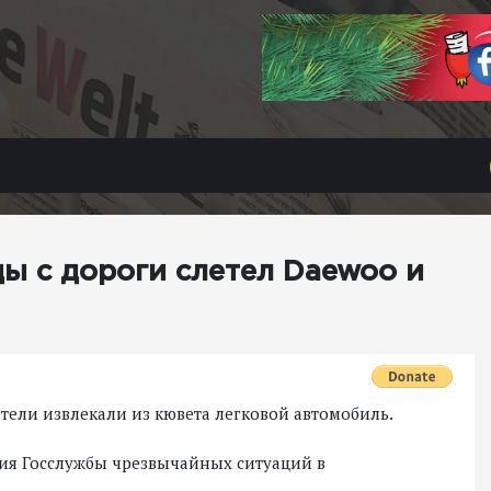
ы с дороги слетел Daewoo и
сатели извлекали из кювета легковой автомобиль.
ния Госслужбы чрезвычайных ситуаций в