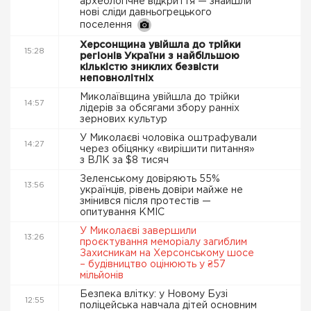
археологічне відкриття — знайшли
нові сліди давньогрецького
поселення
Херсонщина увійшла до трійки
15:28
регіонів України з найбільшою
кількістю зниклих безвісти
неповнолітніх
Миколаївщина увійшла до трійки
14:57
лідерів за обсягами збору ранніх
зернових культур
У Миколаєві чоловіка оштрафували
14:27
через обіцянку «вирішити питання»
з ВЛК за $8 тисяч
Зеленському довіряють 55%
13:56
українців, рівень довіри майже не
змінився після протестів —
опитування КМІС
У Миколаєві завершили
13:26
проєктування меморіалу загиблим
Захисникам на Херсонському шосе
– будівництво оцінюють у ₴57
мільйонів
Безпека влітку: у Новому Бузі
12:55
поліцейська навчала дітей основним