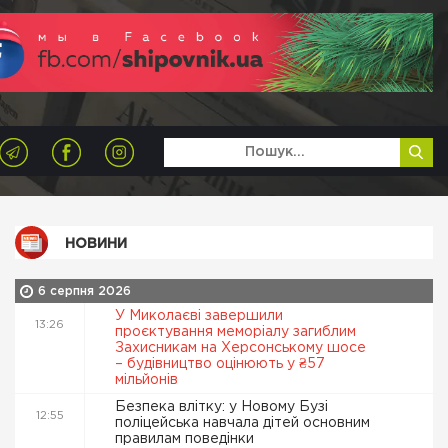
НОВИНИ
6 серпня 2026
У Миколаєві завершили
13:26
проєктування меморіалу загиблим
Захисникам на Херсонському шосе
– будівництво оцінюють у ₴57
мільйонів
Безпека влітку: у Новому Бузі
12:55
поліцейська навчала дітей основним
правилам поведінки