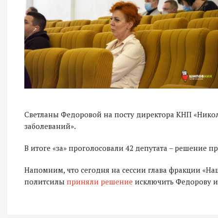
Светланы Федоровой на посту директора КНП «Нико
заболеваний».
В итоге «за» проголосовали 42 депутата – решение п
Напомним, что сегодня на сессии глава фракции «Н
политсилы
приняли решение
исключить Федорову и