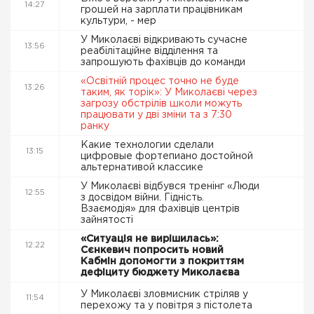
14:27
грошей на зарплати працівникам
культури, - мер
У Миколаєві відкривають сучасне
13:56
реабілітаційне відділення та
запрошують фахівців до команди
«Освітній процес точно не буде
13:26
таким, як торік»: У Миколаєві через
загрозу обстрілів школи можуть
працювати у дві зміни та з 7:30
ранку
Какие технологии сделали
13:15
цифровые фортепиано достойной
альтернативой классике
У Миколаєві відбувся тренінг «Люди
12:55
з досвідом війни. Гідність.
Взаємодія» для фахівців центрів
зайнятості
«Ситуація не вирішилась»:
12:22
Сєнкевич попросить новий
Кабмін допомогти з покриттям
дефіциту бюджету Миколаєва
У Миколаєві зловмисник стріляв у
11:54
перехожу та у повітря з пістолета