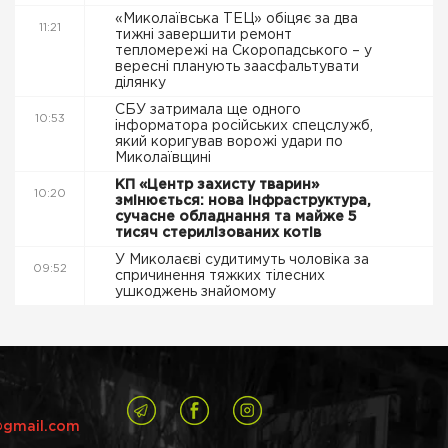
«Миколаївська ТЕЦ» обіцяє за два
11:21
тижні завершити ремонт
тепломережі на Скоропадського – у
вересні планують заасфальтувати
ділянку
СБУ затримала ще одного
10:53
інформатора російських спецслужб,
який коригував ворожі удари по
Миколаївщині
КП «Центр захисту тварин»
10:20
змінюється: нова інфраструктура,
сучасне обладнання та майже 5
тисяч стерилізованих котів
У Миколаєві судитимуть чоловіка за
09:52
спричинення тяжких тілесних
ушкоджень знайомому
@gmail.com