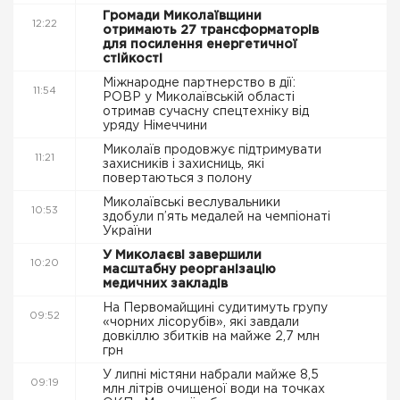
Громади Миколаївщини
12:22
отримають 27 трансформаторів
для посилення енергетичної
стійкості
Міжнародне партнерство в дії:
11:54
РОВР у Миколаївській області
отримав сучасну спецтехніку від
уряду Німеччини
Миколаїв продовжує підтримувати
11:21
захисників і захисниць, які
повертаються з полону
Миколаївські веслувальники
10:53
здобули п’ять медалей на чемпіонаті
України
У Миколаєві завершили
10:20
масштабну реорганізацію
медичних закладів
На Первомайщині судитимуть групу
09:52
«чорних лісорубів», які завдали
довкіллю збитків на майже 2,7 млн
грн
У липні містяни набрали майже 8,5
09:19
млн літрів очищеної води на точках