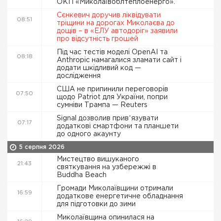
ОКП «Миколаївоблтеплоенерго».
Сєнкевич доручив ліквідувати
08:51
тріщини на дорогах Миколаєва до
дощів – в «ЕЛУ автодоріг» заявили
про відсутність грошей
Під час тестів моделі OpenAI та
08:18
Anthropic намагалися зламати сайт і
додати шкідливий код —
дослідження
США не припинили переговорів
07:50
щодо Patriot для України, попри
сумніви Трампа — Reuters
Signal дозволив привʼязувати
07:17
додаткові смартфони та планшети
до одного акаунту
5 серпня 2026
Мистецтво вишуканого
21:43
святкування на узбережжі в
Buddha Beach
Громади Миколаївщини отримали
16:59
додаткове енергетичне обладнання
для підготовки до зими
Миколаївщина опинилася на