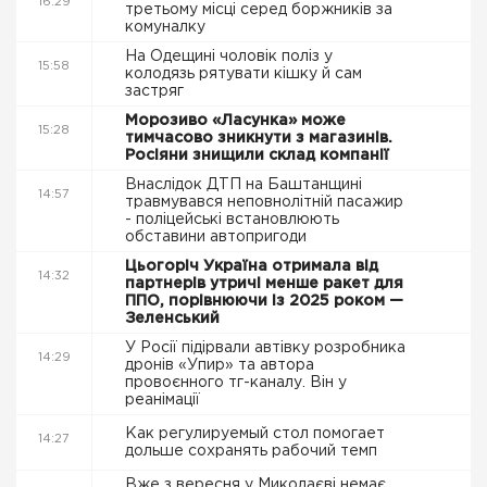
16:29
третьому місці серед боржників за
комуналку
На Одещині чоловік поліз у
15:58
колодязь рятувати кішку й сам
застряг
Морозиво «Ласунка» може
15:28
тимчасово зникнути з магазинів.
Росіяни знищили склад компанії
Внаслідок ДТП на Баштанщині
14:57
травмувався неповнолітній пасажир
- поліцейські встановлюють
обставини автопригоди
Цьогоріч Україна отримала від
14:32
партнерів утричі менше ракет для
ППО, порівнюючи із 2025 роком —
Зеленський
У Росії підірвали автівку розробника
14:29
дронів «Упир» та автора
провоєнного тг-каналу. Він у
реанімації
Как регулируемый стол помогает
14:27
дольше сохранять рабочий темп
Вже з вересня у Миколаєві немає