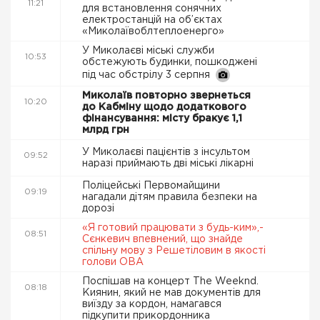
11:21
для встановлення сонячних
електростанцій на об’єктах
«Миколаївоблтеплоенерго»
У Миколаєві міські служби
10:53
обстежують будинки, пошкоджені
під час обстрілу 3 серпня
Миколаїв повторно звернеться
10:20
до Кабміну щодо додаткового
фінансування: місту бракує 1,1
млрд грн
У Миколаєві пацієнтів з інсультом
09:52
наразі приймають дві міські лікарні
Поліцейські Первомайщини
09:19
нагадали дітям правила безпеки на
дорозі
«Я готовий працювати з будь-ким»,-
08:51
Сєнкевич впевнений, що знайде
спільну мову з Решетіловим в якості
голови ОВА
Поспішав на концерт The Weeknd.
08:18
Киянин, який не мав документів для
виїзду за кордон, намагався
підкупити прикордонника