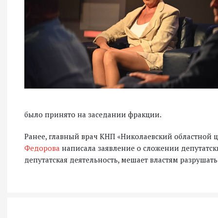
было принято на заседании фракции.
Ранее, главный врач КНП «Николаевский областной
Федорова
написала заявление о сложении депутатск
депутатская деятельность, мешает властям разрушат