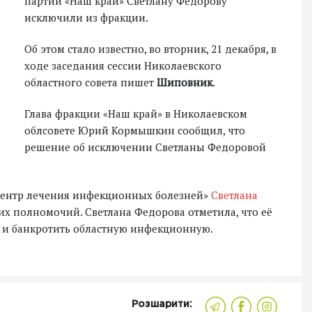
партии «Наш край» Светлану Федорову
исключили из фракции.
Об этом стало известно, во вторник, 21 декабря, в
ходе заседания сессии Николаевского
областного совета пишет
Шиповник
.
Глава фракции «Наш край» в Николаевском
облсовете Юрий Кормышкин сообщил, что
решение об исключении Светланы Федоровой
 центр лечения инфекционных болезней»
Светлана
их полномочий. Светлана Федорова отметила, что её
ь и банкротить областную инфекционную.
Розшарити: