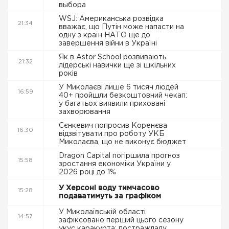
выбора
WSJ: Американська розвідка
21:34
вважає, що Путін може напасти на
одну з країн НАТО ще до
завершення війни в Україні
Як в Astor School розвивають
21:32
лідерські навички ще зі шкільних
років
У Миколаєві лише 6 тисяч людей
16:59
40+ пройшли безкоштовний чекап:
у багатьох виявили приховані
захворювання
Сєнкевич попросив Коренєва
16:30
відзвітувати про роботу УКБ
Миколаєва, що не виконує бюджет
Dragon Capital погіршила прогноз
15:58
зростання економіки України у
2026 році до 1%
У Херсоні воду тимчасово
15:28
подаватимуть за графіком
У Миколаївській області
14:57
зафіксовано перший цього сезону
укус каракурта: постраждалу