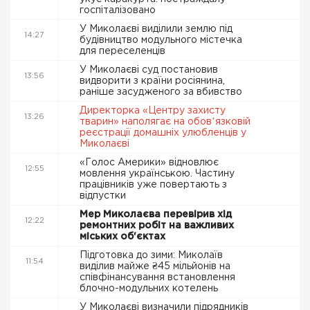
госпіталізовано
У Миколаєві виділили землю під
14:27
будівництво модульного містечка
для переселенців
У Миколаєві суд постановив
13:56
видворити з країни росіянина,
раніше засудженого за вбивство
Директорка «Центру захисту
13:26
тварин» наполягає на обовʼязковій
реєстрації домашніх улюбленців у
Миколаєві
«Голос Америки» відновлює
12:55
мовлення українською. Частину
працівників уже повертають з
відпустки
Мер Миколаєва перевірив хід
12:22
ремонтних робіт на важливих
міських об'єктах
Підготовка до зими: Миколаїв
11:54
виділив майже ₴45 мільйонів на
співфінансування встановлення
блочно-модульних котелень
У Миколаєві визначили підрядників