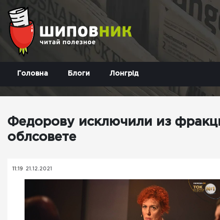
Головна
Блоги
Лонгрід
Федорову исключили из фракц
облсовете
11:19
21.12.2021