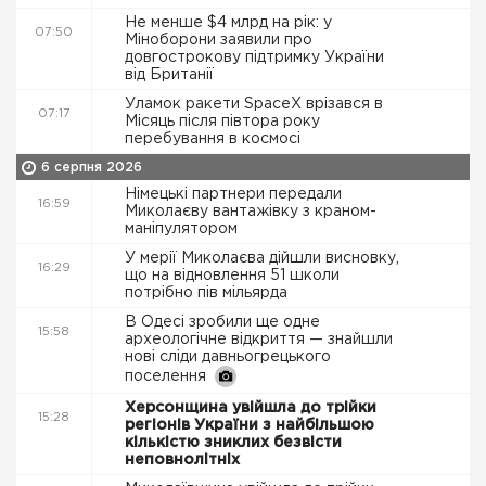
Не менше $4 млрд на рік: у
07:50
Міноборони заявили про
довгострокову підтримку України
від Британії
Уламок ракети SpaceX врізався в
07:17
Місяць після півтора року
перебування в космосі
6 серпня 2026
Німецькі партнери передали
16:59
Миколаєву вантажівку з краном-
маніпулятором
У мерії Миколаєва дійшли висновку,
16:29
що на відновлення 51 школи
потрібно пів мільярда
В Одесі зробили ще одне
15:58
археологічне відкриття — знайшли
нові сліди давньогрецького
поселення
Херсонщина увійшла до трійки
15:28
регіонів України з найбільшою
кількістю зниклих безвісти
неповнолітніх