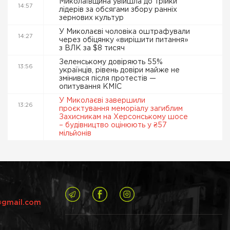
Миколаївщина увійшла до трійки
14:57
лідерів за обсягами збору ранніх
зернових культур
У Миколаєві чоловіка оштрафували
14:27
через обіцянку «вирішити питання»
з ВЛК за $8 тисяч
Зеленському довіряють 55%
13:56
українців, рівень довіри майже не
змінився після протестів —
опитування КМІС
У Миколаєві завершили
13:26
проєктування меморіалу загиблим
Захисникам на Херсонському шосе
– будівництво оцінюють у ₴57
мільйонів
@gmail.com