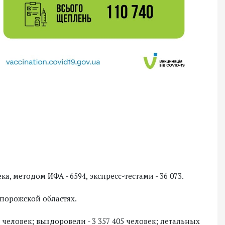
а, методом ИФА - 6594, экспресс-тестами - 36 073.
апорожской областях.
 человек; выздоровели - 3 357 405 человек; летальных