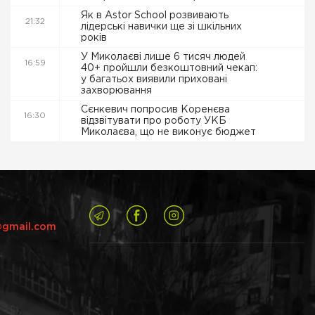
Як в Astor School розвивають
21:32
лідерські навички ще зі шкільних
років
У Миколаєві лише 6 тисяч людей
16:59
40+ пройшли безкоштовний чекап:
у багатьох виявили приховані
захворювання
Сєнкевич попросив Коренєва
16:30
відзвітувати про роботу УКБ
Миколаєва, що не виконує бюджет
@gmail.com