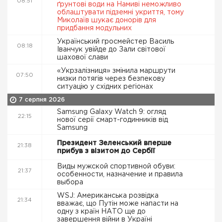
08:51
ґрунтові води на Намиві неможливо
облаштувати підземні укриття, тому
Миколаїв шукає донорів для
придбання модульних
Український гросмейстер Василь
08:18
Іванчук увійде до Зали світової
шахової слави
«Укрзалізниця» змінила маршрути
07:50
низки потягів через безпекову
ситуацію у східних регіонах
7 серпня 2026
Samsung Galaxy Watch 9: огляд
22:15
нової серії смарт-годинників від
Samsung
Президент Зеленський вперше
21:38
прибув з візитом до Сербії
Виды мужской спортивной обуви:
21:37
особенности, назначение и правила
выбора
WSJ: Американська розвідка
21:34
вважає, що Путін може напасти на
одну з країн НАТО ще до
завершення війни в Україні