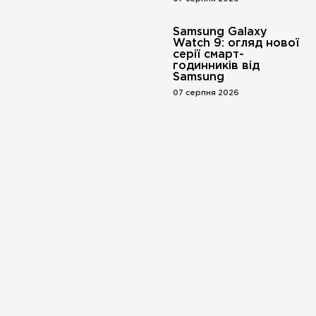
Samsung Galaxy
Watch 9: огляд нової
серії смарт-
годинників від
Samsung
07 серпня 2026