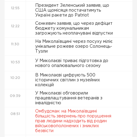
Президент Зеленський заявив, що
12:55
США щомісяця постачатимуть
Україні ракети до Patriot
Сєнкевич заявив, що через дефіцит
12:22
бюджету комунальникам
загрожують неоплачувані відпустки
На Миколаївщині через посуху міліє
11:30
унікальне рожеве озеро Солонець-
Тузли
У Миколаєві триває підготовка до
10:53
нового опалювального сезону
В Миколаєві цифрують 500
10:20
історичних світлин з музейних
колекцій
У Миколаєві обговорили
09:39
працевлаштування ветеранів з
інвалідністю
Омбудсман: на Миколаївщині
08:51
більшість звернень про порушення
прав людини надходить від родин
військовополонених і зниклих
безвісти