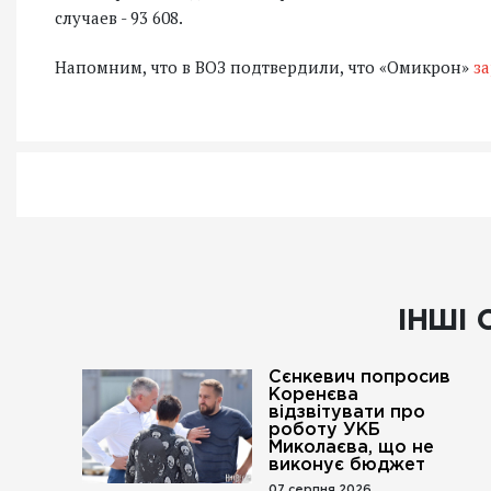
случаев - 93 608.
Напомним, что в ВОЗ подтвердили, что «Омикрон»
з
ІНШІ 
Сєнкевич попросив
Коренєва
відзвітувати про
роботу УКБ
Миколаєва, що не
виконує бюджет
07 серпня 2026