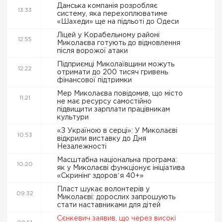
Данська компанія розробляє
13:33
систему, яка перехоплюватиме
«Шахеди» ще на підльоті до Одеси
Ліцей у Корабельному районі
12:55
Миколаєва готують до відновлення
після ворожої атаки
Підприємці Миколаївщини можуть
12:22
отримати до 200 тисяч гривень
фінансової підтримки
Мер Миколаєва повідомив, що місто
11:21
не має ресурсу самостійно
підвищити зарплати працівникам
культури
«З Україною в серці»: У Миколаєві
10:53
відкрили виставку до Дня
Незалежності
Масштабна національна програма:
10:20
як у Миколаєві функціонує ініціатива
«Скринінг здоровʼя 40+»
Пласт шукає волонтерів у
09:32
Миколаєві: дорослих запрошують
стати наставниками для дітей
Сєнкевич заявив, що через високі