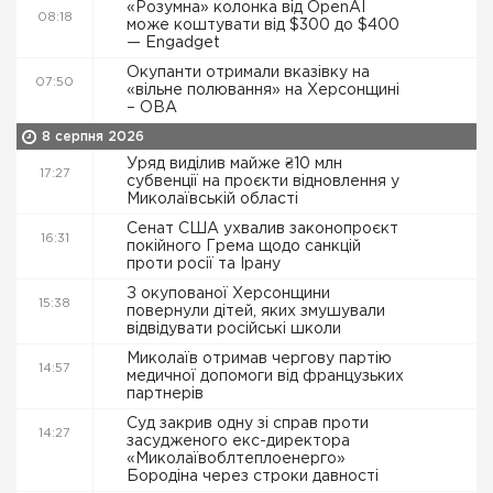
«Розумна» колонка від OpenAI
08:18
може коштувати від $300 до $400
— Engadget
Окупанти отримали вказівку на
07:50
«вільне полювання» на Херсонщині
– ОВА
8 серпня 2026
Уряд виділив майже ₴10 млн
17:27
субвенції на проєкти відновлення у
Миколаївській області
Сенат США ухвалив законопроєкт
16:31
покійного Грема щодо санкцій
проти росії та Ірану
З окупованої Херсонщини
15:38
повернули дітей, яких змушували
відвідувати російські школи
Миколаїв отримав чергову партію
14:57
медичної допомоги від французьких
партнерів
Суд закрив одну зі справ проти
14:27
засудженого екс-директора
«Миколаївоблтеплоенерго»
Бородіна через строки давності