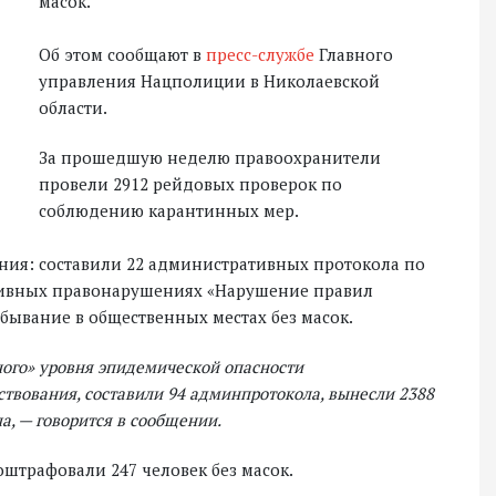
масок.
Об этом сообщают в
пресс-службе
Главного
управления Нацполиции в Николаевской
области.
За прошедшую неделю правоохранители
провели 2912 рейдовых проверок по
соблюдению карантинных мер.
ния: составили 22 административных протокола по
ативных правонарушениях «Нарушение правил
бывание в общественных местах без масок.
ного» уровня эпидемической опасности
ствования, составили 94 админпротокола, вынесли 2388
а, — говорится в сообщении.
штрафовали 247 человек без масок.