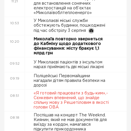
11:21
для встановлення сонячних
електростанцій на об’єктах
«Миколаївоблтеплоенерго»
У Миколаєві міські служби
10:53
обстежують будинки, пошкоджені
під час обстрілу 3 серпня
Миколаїв повторно звернеться
10:20
до Кабміну щодо додаткового
фінансування: місту бракує 1,1
млрд грн
У Миколаєві пацієнтів з інсультом
09:52
наразі приймають дві міські лікарні
Поліцейські Первомайщини
09:19
нагадали дітям правила безпеки на
дорозі
«Я готовий працювати з будь-ким»,-
08:51
Сєнкевич впевнений, що знайде
спільну мову з Решетіловим в якості
голови ОВА
Поспішав на концерт The Weeknd.
08:18
Киянин, який не мав документів для
виїзду за кордон, намагався
підкупити прикордонника