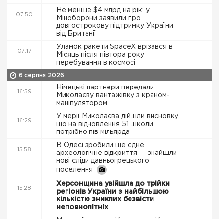
Не менше $4 млрд на рік: у
07:50
Міноборони заявили про
довгострокову підтримку України
від Британії
Уламок ракети SpaceX врізався в
07:17
Місяць після півтора року
перебування в космосі
6 серпня 2026
Німецькі партнери передали
16:59
Миколаєву вантажівку з краном-
маніпулятором
У мерії Миколаєва дійшли висновку,
16:29
що на відновлення 51 школи
потрібно пів мільярда
В Одесі зробили ще одне
15:58
археологічне відкриття — знайшли
нові сліди давньогрецького
поселення
Херсонщина увійшла до трійки
15:28
регіонів України з найбільшою
кількістю зниклих безвісти
неповнолітніх