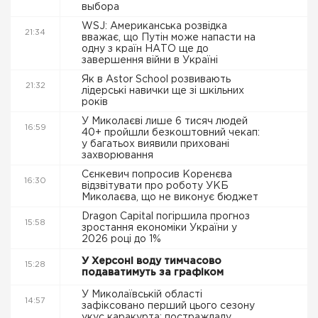
выбора
WSJ: Американська розвідка
21:34
вважає, що Путін може напасти на
одну з країн НАТО ще до
завершення війни в Україні
Як в Astor School розвивають
21:32
лідерські навички ще зі шкільних
років
У Миколаєві лише 6 тисяч людей
16:59
40+ пройшли безкоштовний чекап:
у багатьох виявили приховані
захворювання
Сєнкевич попросив Коренєва
16:30
відзвітувати про роботу УКБ
Миколаєва, що не виконує бюджет
Dragon Capital погіршила прогноз
15:58
зростання економіки України у
2026 році до 1%
У Херсоні воду тимчасово
15:28
подаватимуть за графіком
У Миколаївській області
14:57
зафіксовано перший цього сезону
укус каракурта: постраждалу