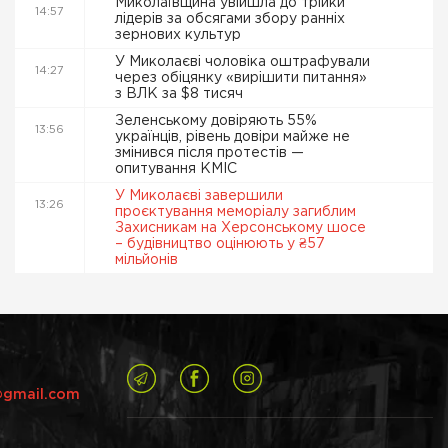
Миколаївщина увійшла до трійки
14:57
лідерів за обсягами збору ранніх
зернових культур
У Миколаєві чоловіка оштрафували
14:27
через обіцянку «вирішити питання»
з ВЛК за $8 тисяч
Зеленському довіряють 55%
13:56
українців, рівень довіри майже не
змінився після протестів —
опитування КМІС
У Миколаєві завершили
13:26
проєктування меморіалу загиблим
Захисникам на Херсонському шосе
– будівництво оцінюють у ₴57
мільйонів
@gmail.com