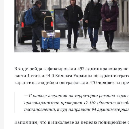
В ходе рейда зафиксировали 492 админправонаруше
части 1 статьи.44-3 Кодекса Украины об администр
карантина людей» и оштрафовали 470 человек за пре
— С начала введения на территории региона «крас
правоохранители проверили 17 167 объектов хозяй
постановлений, в суд направили 94 админматериал
Напомним, что в Николаеве за неделю полицейские о