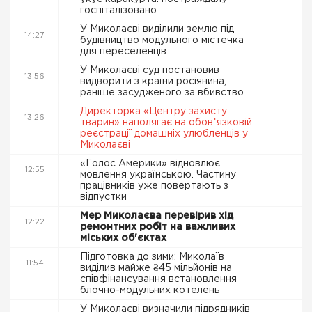
госпіталізовано
У Миколаєві виділили землю під
14:27
будівництво модульного містечка
для переселенців
У Миколаєві суд постановив
13:56
видворити з країни росіянина,
раніше засудженого за вбивство
Директорка «Центру захисту
13:26
тварин» наполягає на обовʼязковій
реєстрації домашніх улюбленців у
Миколаєві
«Голос Америки» відновлює
12:55
мовлення українською. Частину
працівників уже повертають з
відпустки
Мер Миколаєва перевірив хід
12:22
ремонтних робіт на важливих
міських об'єктах
Підготовка до зими: Миколаїв
11:54
виділив майже ₴45 мільйонів на
співфінансування встановлення
блочно-модульних котелень
У Миколаєві визначили підрядників