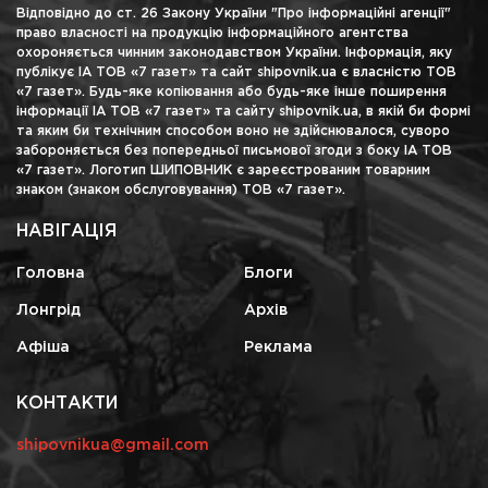
Відповідно до ст. 26 Закону України "Про інформаційні агенції"
право власності на продукцію інформаційного агентства
охороняється чинним законодавством України. Інформація, яку
публікує ІА ТОВ «7 газет» та сайт shipovnik.ua є власністю ТОВ
«7 газет». Будь-яке копіювання або будь-яке інше поширення
інформації ІА ТОВ «7 газет» та сайту shipovnik.ua, в якій би формі
та яким би технічним способом воно не здійснювалося, суворо
забороняється без попередньої письмової згоди з боку ІА ТОВ
«7 газет». Логотип ШИПОВНИК є зареєстрованим товарним
знаком (знаком обслуговування) ТОВ «7 газет».
НАВІГАЦІЯ
Головна
Блоги
Лонгрід
Архів
Афіша
Реклама
КОНТАКТИ
shipovnikua@gmail.com