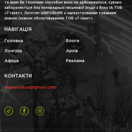
та яким би технічним способом воно не здійснювалося, суворо
забороняється без попередньої письмової згоди з боку ІА ТОВ
«7 газет». Логотип ШИПОВНИК є зареєстрованим товарним
знаком (знаком обслуговування) ТОВ «7 газет».
НАВІГАЦІЯ
Головна
Блоги
Лонгрід
Архів
Афіша
Реклама
КОНТАКТИ
shipovnikua@gmail.com