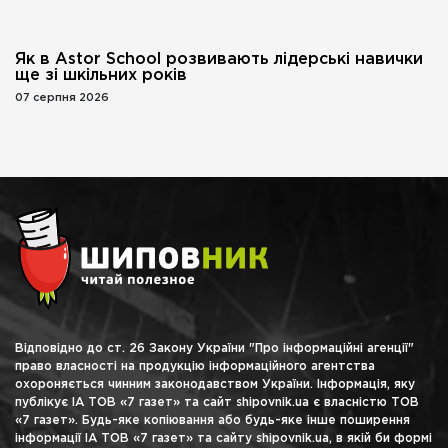
Як в Astor School розвивають лідерські навички
ще зі шкільних років
07 серпня 2026
Відповідно до ст. 26 Закону України "Про інформаційні агенції"
право власності на продукцію інформаційного агентства
охороняється чинним законодавством України. Інформація, яку
публікує ІА ТОВ «7 газет» та сайт shipovnik.ua є власністю ТОВ
«7 газет». Будь-яке копіювання або будь-яке інше поширення
інформації ІА ТОВ «7 газет» та сайту shipovnik.ua, в якій би формі