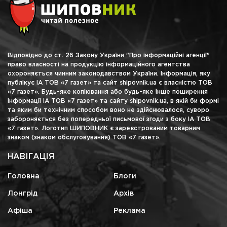
Відповідно до ст. 26 Закону України "Про інформаційні агенції"
право власності на продукцію інформаційного агентства
охороняється чинним законодавством України. Інформація, яку
публікує ІА ТОВ «7 газет» та сайт shipovnik.ua є власністю ТОВ
«7 газет». Будь-яке копіювання або будь-яке інше поширення
інформації ІА ТОВ «7 газет» та сайту shipovnik.ua, в якій би формі
та яким би технічним способом воно не здійснювалося, суворо
забороняється без попередньої письмової згоди з боку ІА ТОВ
«7 газет». Логотип ШИПОВНИК є зареєстрованим товарним
знаком (знаком обслуговування) ТОВ «7 газет».
НАВІГАЦІЯ
Головна
Блоги
Лонгрід
Архів
Афіша
Реклама