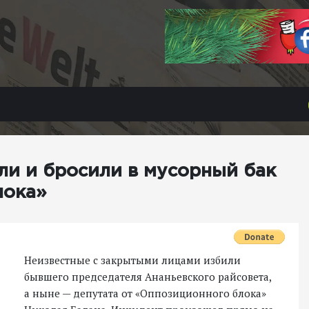
ли и бросили в мусорный бак
лока»
Неизвестные с закрытыми лицами избили
бывшего председателя Ананьевского райсовета,
а ныне — депутата от «Оппозиционного блока»