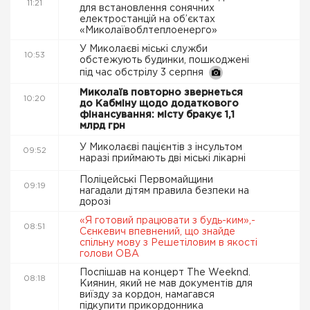
11:21
для встановлення сонячних
електростанцій на об’єктах
«Миколаївоблтеплоенерго»
У Миколаєві міські служби
10:53
обстежують будинки, пошкоджені
під час обстрілу 3 серпня
Миколаїв повторно звернеться
10:20
до Кабміну щодо додаткового
фінансування: місту бракує 1,1
млрд грн
У Миколаєві пацієнтів з інсультом
09:52
наразі приймають дві міські лікарні
Поліцейські Первомайщини
09:19
нагадали дітям правила безпеки на
дорозі
«Я готовий працювати з будь-ким»,-
08:51
Сєнкевич впевнений, що знайде
спільну мову з Решетіловим в якості
голови ОВА
Поспішав на концерт The Weeknd.
08:18
Киянин, який не мав документів для
виїзду за кордон, намагався
підкупити прикордонника