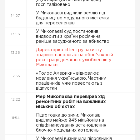
госпіталізовано
У Миколаєві виділили землю під
14:27
будівництво модульного містечка
для переселенців
У Миколаєві суд постановив
13:56
видворити з країни росіянина,
раніше засудженого за вбивство
Директорка «Центру захисту
13:26
тварин» наполягає на обовʼязковій
реєстрації домашніх улюбленців у
Миколаєві
«Голос Америки» відновлює
12:55
мовлення українською. Частину
працівників уже повертають з
відпустки
Мер Миколаєва перевірив хід
12:22
ремонтних робіт на важливих
міських об'єктах
Підготовка до зими: Миколаїв
11:54
виділив майже ₴45 мільйонів на
співфінансування встановлення
блочно-модульних котелень
У Миколаєві визначили підрядників