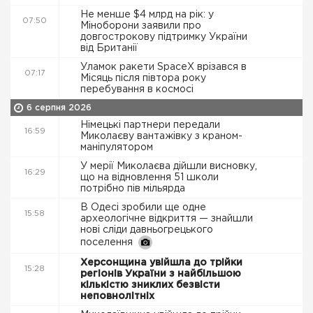
Не менше $4 млрд на рік: у
07:50
Міноборони заявили про
довгострокову підтримку України
від Британії
Уламок ракети SpaceX врізався в
07:17
Місяць після півтора року
перебування в космосі
6 серпня 2026
Німецькі партнери передали
16:59
Миколаєву вантажівку з краном-
маніпулятором
У мерії Миколаєва дійшли висновку,
16:29
що на відновлення 51 школи
потрібно пів мільярда
В Одесі зробили ще одне
15:58
археологічне відкриття — знайшли
нові сліди давньогрецького
поселення
Херсонщина увійшла до трійки
15:28
регіонів України з найбільшою
кількістю зниклих безвісти
неповнолітніх