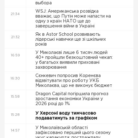
выбора
WSJ: Американська розвідка
21:34
вважає, що Путін може напасти на
одну з країн НАТО ще до
завершення війни в Україні
Як в Astor School розвивають
21:32
лідерські навички ще зі шкільних
років
У Миколаєві лише 6 тисяч людей
16:59
40+ пройшли безкоштовний чекап:
у багатьох виявили приховані
захворювання
Сєнкевич попросив Коренєва
16:30
відзвітувати про роботу УКБ
Миколаєва, що не виконує бюджет
Dragon Capital погіршила прогноз
15:58
зростання економіки України у
2026 році до 1%
У Херсоні воду тимчасово
15:28
подаватимуть за графіком
У Миколаївській області
14:57
зафіксовано перший цього сезону
укус каракурта: постраждалу