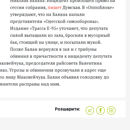
Николая Балана. Инцидент произошел прямо на
сессии собрания,
пишет
Думская. В «ОппоБлоке»
утверждают, что на Балана напали
представители «Одесской самообороны».
Издание «Трасса Е-95» уточняет, что депутата
силой вытащили из зала, бросили в мусорный
бак, стоящий на улице, и посыпали мукой.
Позже Балан вернулся в зал и с трибуны
обвинил в причастности к инциденту депутата
аковейчука, председателя райсовета Валентина
ко. Угрозы и обвинения прозвучали в адрес еще
по лицу Маковейчука. Балан объявил голодовку до
полнители расправы над ним.
Розшарити: