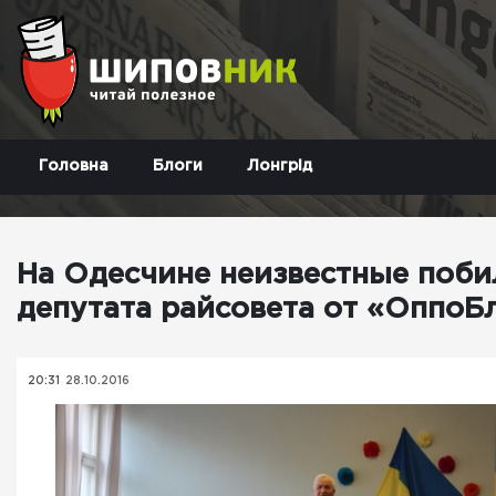
Головна
Блоги
Лонгрід
На Одесчине неизвестные поби
депутата райсовета от «ОппоБ
20:31
28.10.2016