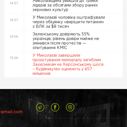
Миколаївщина увійшла до трійки
14:57
лідерів за обсягами збору ранніх
зернових культур
У Миколаєві чоловіка оштрафували
14:27
через обіцянку «вирішити питання»
з ВЛК за $8 тисяч
Зеленському довіряють 55%
13:56
українців, рівень довіри майже не
змінився після протестів —
опитування КМІС
У Миколаєві завершили
13:26
проєктування меморіалу загиблим
Захисникам на Херсонському шосе
– будівництво оцінюють у ₴57
мільйонів
@gmail.com