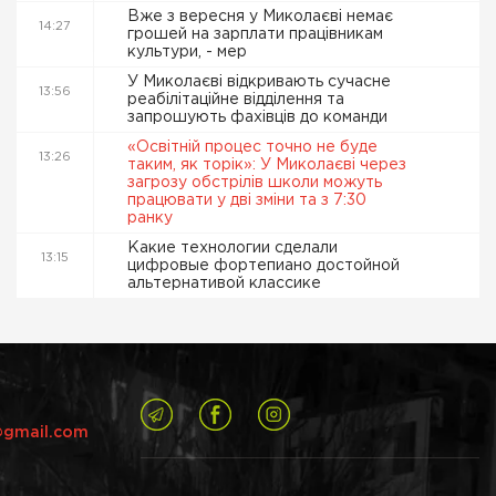
Вже з вересня у Миколаєві немає
14:27
грошей на зарплати працівникам
культури, - мер
У Миколаєві відкривають сучасне
13:56
реабілітаційне відділення та
запрошують фахівців до команди
«Освітній процес точно не буде
13:26
таким, як торік»: У Миколаєві через
загрозу обстрілів школи можуть
працювати у дві зміни та з 7:30
ранку
Какие технологии сделали
13:15
цифровые фортепиано достойной
альтернативой классике
@gmail.com