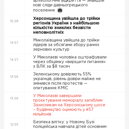
археологічне відкриття — знайшли
нові сліди давньогрецького
поселення
Херсонщина увійшла до трійки
15:28
регіонів України з найбільшою
кількістю зниклих безвісти
неповнолітніх
Миколаївщина увійшла до трійки
14:57
лідерів за обсягами збору ранніх
зернових культур
У Миколаєві чоловіка оштрафували
14:27
через обіцянку «вирішити питання»
з ВЛК за $8 тисяч
Зеленському довіряють 55%
13:56
українців, рівень довіри майже не
змінився після протестів —
опитування КМІС
У Миколаєві завершили
13:26
проєктування меморіалу загиблим
Захисникам на Херсонському шосе
– будівництво оцінюють у ₴57
мільйонів
Безпека влітку: у Новому Бузі
12:55
поліцейська навчала дітей основним