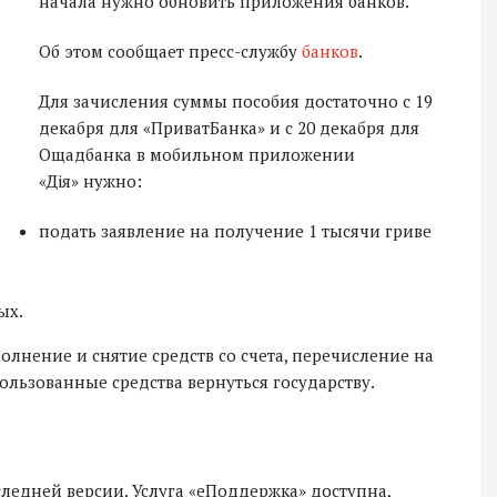
начала нужно обновить приложения банков.
Об этом сообщает пресс-службу
банков
.
Для зачисления суммы пособия достаточно с 19
декабря для «ПриватБанка» и с 20 декабря для
Ощадбанка в мобильном приложении
«Дія» нужно:
подать заявление на получение 1 тысячи гриве
ых.
олнение и снятие средств со счета, перечисление на
ользованные средства вернуться государству.
ледней версии. Услуга «еПоддержка» доступна,