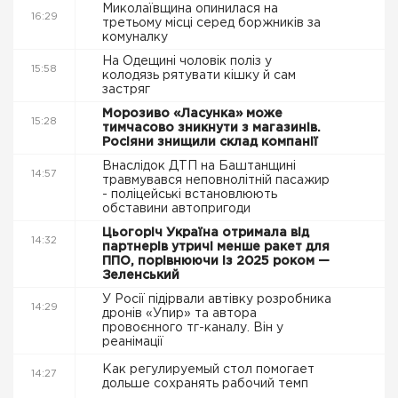
Миколаївщина опинилася на
16:29
третьому місці серед боржників за
комуналку
На Одещині чоловік поліз у
15:58
колодязь рятувати кішку й сам
застряг
Морозиво «Ласунка» може
15:28
тимчасово зникнути з магазинів.
Росіяни знищили склад компанії
Внаслідок ДТП на Баштанщині
14:57
травмувався неповнолітній пасажир
- поліцейські встановлюють
обставини автопригоди
Цьогоріч Україна отримала від
14:32
партнерів утричі менше ракет для
ППО, порівнюючи із 2025 роком —
Зеленський
У Росії підірвали автівку розробника
14:29
дронів «Упир» та автора
провоєнного тг-каналу. Він у
реанімації
Как регулируемый стол помогает
14:27
дольше сохранять рабочий темп