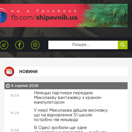
НОВИНИ
6 серпня 2026
Німецькі партнери передали
16:59
Миколаєву вантажівку з краном-
маніпулятором
У мерії Миколаєва дійшли висновку,
16:29
що на відновлення 51 школи
потрібно пів мільярда
В Одесі зробили ще одне
15:58