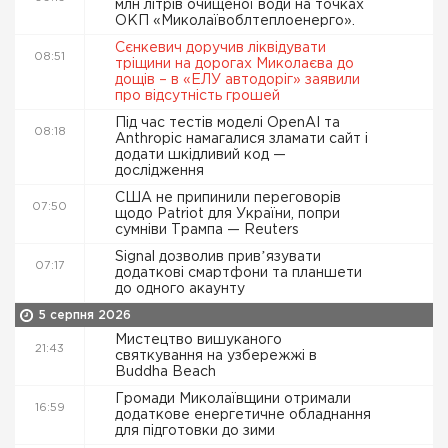
млн літрів очищеної води на точках
ОКП «Миколаївоблтеплоенерго».
Сєнкевич доручив ліквідувати
08:51
тріщини на дорогах Миколаєва до
дощів – в «ЕЛУ автодоріг» заявили
про відсутність грошей
Під час тестів моделі OpenAI та
08:18
Anthropic намагалися зламати сайт і
додати шкідливий код —
дослідження
США не припинили переговорів
07:50
щодо Patriot для України, попри
сумніви Трампа — Reuters
Signal дозволив привʼязувати
07:17
додаткові смартфони та планшети
до одного акаунту
5 серпня 2026
Мистецтво вишуканого
21:43
святкування на узбережжі в
Buddha Beach
Громади Миколаївщини отримали
16:59
додаткове енергетичне обладнання
для підготовки до зими