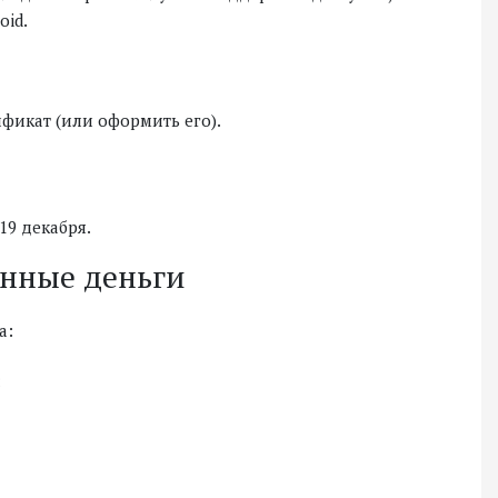
oid.
ификат (или оформить его).
19 декабря.
енные деньги
а:
;