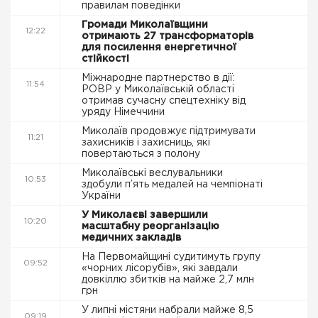
правилам поведінки
Громади Миколаївщини
12:22
отримають 27 трансформаторів
для посилення енергетичної
стійкості
Міжнародне партнерство в дії:
11:54
РОВР у Миколаївській області
отримав сучасну спецтехніку від
уряду Німеччини
Миколаїв продовжує підтримувати
11:21
захисників і захисниць, які
повертаються з полону
Миколаївські веслувальники
10:53
здобули п’ять медалей на чемпіонаті
України
У Миколаєві завершили
10:20
масштабну реорганізацію
медичних закладів
На Первомайщині судитимуть групу
09:52
«чорних лісорубів», які завдали
довкіллю збитків на майже 2,7 млн
грн
У липні містяни набрали майже 8,5
09:19