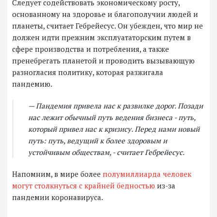
Следует содействовать экономическому росту,
основанному на здоровье и благополучии людей и
планеты, считает Гебрейесус. Он убежден, что мир не
должен идти прежним эксплуататорским путем в
сфере производства и потребления, а также
пренебрегать планетой и проводить вызывающую
разногласия политику, которая разжигала
пандемию.
— Пандемия привела нас к развилке дорог. Позади
нас лежит обычный путь ведения бизнеса - путь,
который привел нас к кризису. Перед нами новый
путь: путь, ведущий к более здоровым и
устойчивым обществам, - считает Гебрейесус.
Напомним, в мире более
полумиллиарда человек
могут столкнуться с крайней бедностью
из-за
пандемии коронавируса.