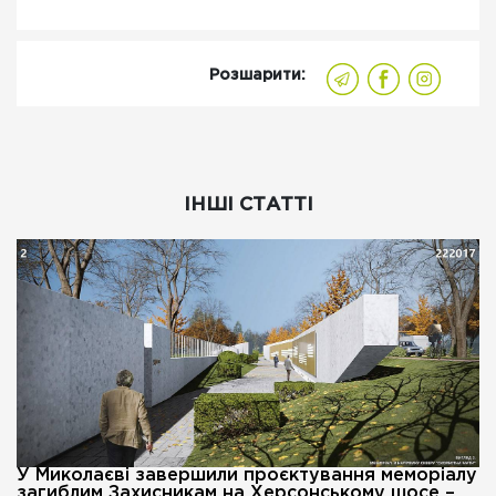
Розшарити:
ІНШІ СТАТТІ
У Миколаєві завершили проєктування меморіалу
загиблим Захисникам на Херсонському шосе –