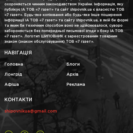
охороняється чинним законодавством України. Інформація, яку
публікує ІА ТОВ «7 газет» та сайт shipovnik.ua є власністю ТОВ
«7 газет». Будь-яке копіювання або будь-яке інше поширення
інформації ІА ТОВ «7 газет» та сайту shipovnik.ua, в якій би формі
та яким би технічним способом воно не здійснювалося, суворо
забороняється без попередньої письмової згоди з боку ІА ТОВ
«7 газет». Логотип ШИПОВНИК є зареєстрованим товарним
знаком (знаком обслуговування) ТОВ «7 газет».
НАВІГАЦІЯ
Головна
Блоги
Лонгрід
Архів
Афіша
Реклама
КОНТАКТИ
shipovnikua@gmail.com