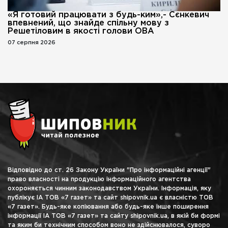
«Я готовий працювати з будь-ким»,- Сєнкевич
впевнений, що знайде спільну мову з
Решетіловим в якості голови ОВА
07 серпня 2026
Відповідно до ст. 26 Закону України "Про інформаційні агенції"
право власності на продукцію інформаційного агентства
охороняється чинним законодавством України. Інформація, яку
публікує ІА ТОВ «7 газет» та сайт shipovnik.ua є власністю ТОВ
«7 газет». Будь-яке копіювання або будь-яке інше поширення
інформації ІА ТОВ «7 газет» та сайту shipovnik.ua, в якій би формі
та яким би технічним способом воно не здійснювалося, суворо