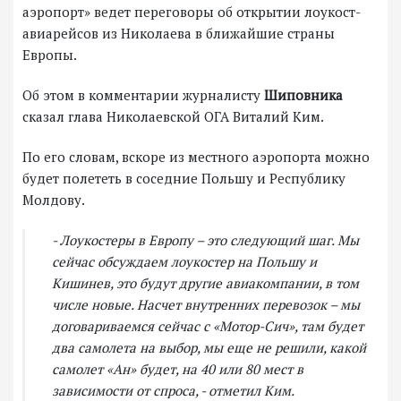
аэропорт» ведет переговоры об открытии лоукост-
авиарейсов из Николаева в ближайшие страны
Европы.
Об этом в комментарии журналисту
Шиповника
сказал глава Николаевской ОГА Виталий Ким.
По его словам, вскоре из местного аэропорта можно
будет полететь в соседние Польшу и Республику
Молдову.
- Лоукостеры в Европу – это следующий шаг. Мы
сейчас обсуждаем лоукостер на Польшу и
Кишинев, это будут другие авиакомпании, в том
числе новые. Насчет внутренних перевозок – мы
договариваемся сейчас с «Мотор-Сич», там будет
два самолета на выбор, мы еще не решили, какой
самолет «Ан» будет, на 40 или 80 мест в
зависимости от спроса, - отметил Ким.