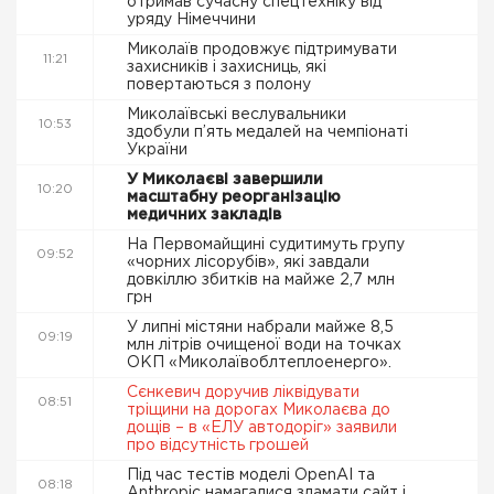
отримав сучасну спецтехніку від
уряду Німеччини
Миколаїв продовжує підтримувати
11:21
захисників і захисниць, які
повертаються з полону
Миколаївські веслувальники
10:53
здобули п’ять медалей на чемпіонаті
України
У Миколаєві завершили
10:20
масштабну реорганізацію
медичних закладів
На Первомайщині судитимуть групу
09:52
«чорних лісорубів», які завдали
довкіллю збитків на майже 2,7 млн
грн
У липні містяни набрали майже 8,5
09:19
млн літрів очищеної води на точках
ОКП «Миколаївоблтеплоенерго».
Сєнкевич доручив ліквідувати
08:51
тріщини на дорогах Миколаєва до
дощів – в «ЕЛУ автодоріг» заявили
про відсутність грошей
Під час тестів моделі OpenAI та
08:18
Anthropic намагалися зламати сайт і