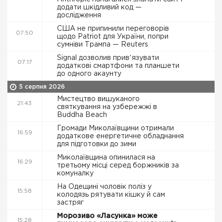
додати шкідливий код —
дослідження
США не припинили переговорів
07:50
щодо Patriot для України, попри
сумніви Трампа — Reuters
Signal дозволив привʼязувати
07:17
додаткові смартфони та планшети
до одного акаунту
5 серпня 2026
Мистецтво вишуканого
21:43
святкування на узбережжі в
Buddha Beach
Громади Миколаївщини отримали
16:59
додаткове енергетичне обладнання
для підготовки до зими
Миколаївщина опинилася на
16:29
третьому місці серед боржників за
комуналку
На Одещині чоловік поліз у
15:58
колодязь рятувати кішку й сам
застряг
Морозиво «Ласунка» може
15:28