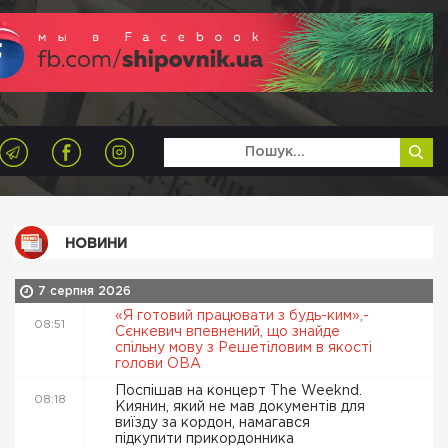
НОВИНИ
7 серпня 2026
«Я готовий працювати з будь-ким»,-
08:51
Сєнкевич впевнений, що знайде
спільну мову з Решетіловим в якості
голови ОВА
Поспішав на концерт The Weeknd.
08:18
Киянин, який не мав документів для
виїзду за кордон, намагався
підкупити прикордонника