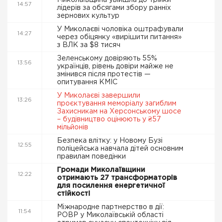
Миколаївщина увійшла до трійки
14:57
лідерів за обсягами збору ранніх
зернових культур
У Миколаєві чоловіка оштрафували
14:27
через обіцянку «вирішити питання»
з ВЛК за $8 тисяч
Зеленському довіряють 55%
13:56
українців, рівень довіри майже не
змінився після протестів —
опитування КМІС
У Миколаєві завершили
13:26
проєктування меморіалу загиблим
Захисникам на Херсонському шосе
– будівництво оцінюють у ₴57
мільйонів
Безпека влітку: у Новому Бузі
12:55
поліцейська навчала дітей основним
правилам поведінки
Громади Миколаївщини
12:22
отримають 27 трансформаторів
для посилення енергетичної
стійкості
Міжнародне партнерство в дії:
11:54
РОВР у Миколаївській області