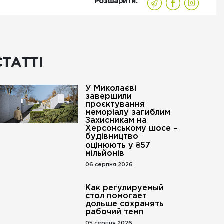
Розшарити:
СТАТТІ
У Миколаєві
завершили
проєктування
меморіалу загиблим
Захисникам на
Херсонському шосе –
будівництво
оцінюють у ₴57
мільйонів
06 серпня 2026
Как регулируемый
стол помогает
дольше сохранять
рабочий темп
05 серпня 2026