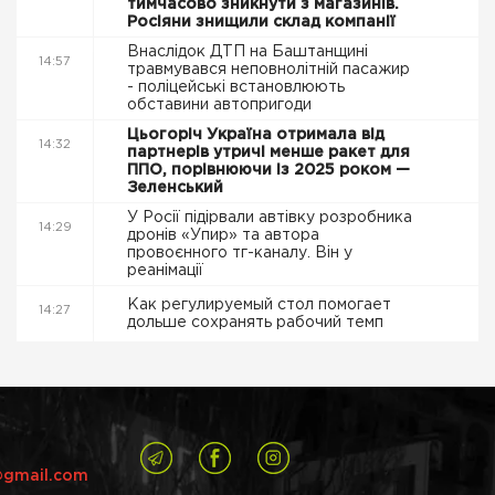
тимчасово зникнути з магазинів.
Росіяни знищили склад компанії
Внаслідок ДТП на Баштанщині
14:57
травмувався неповнолітній пасажир
- поліцейські встановлюють
обставини автопригоди
Цьогоріч Україна отримала від
14:32
партнерів утричі менше ракет для
ППО, порівнюючи із 2025 роком —
Зеленський
У Росії підірвали автівку розробника
14:29
дронів «Упир» та автора
провоєнного тг-каналу. Він у
реанімації
Как регулируемый стол помогает
14:27
дольше сохранять рабочий темп
@gmail.com