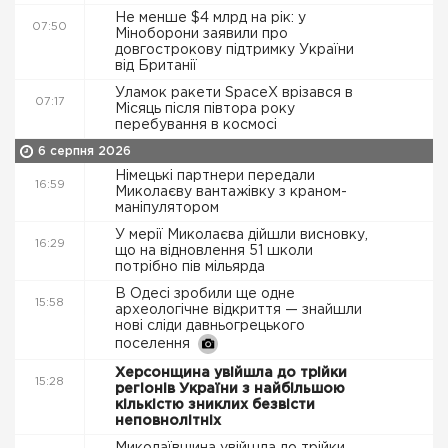
Не менше $4 млрд на рік: у
07:50
Міноборони заявили про
довгострокову підтримку України
від Британії
Уламок ракети SpaceX врізався в
07:17
Місяць після півтора року
перебування в космосі
6 серпня 2026
Німецькі партнери передали
16:59
Миколаєву вантажівку з краном-
маніпулятором
У мерії Миколаєва дійшли висновку,
16:29
що на відновлення 51 школи
потрібно пів мільярда
В Одесі зробили ще одне
15:58
археологічне відкриття — знайшли
нові сліди давньогрецького
поселення
Херсонщина увійшла до трійки
15:28
регіонів України з найбільшою
кількістю зниклих безвісти
неповнолітніх