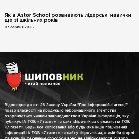
Як в Astor School розвивають лідерські навички
ще зі шкільних років
07 серпня 2026
Відповідно до ст. 26 Закону України "Про інформаційні агенції"
право власності на продукцію інформаційного агентства
охороняється чинним законодавством України. Інформація, яку
публікує ІА ТОВ «7 газет» та сайт shipovnik.ua є власністю ТОВ
«7 газет». Будь-яке копіювання або будь-яке інше поширення
інформації ІА ТОВ «7 газет» та сайту shipovnik.ua, в якій би формі
та яким би технічним способом воно не здійснювалося, суворо