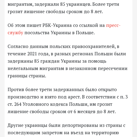
мигрантам, задержали 85 украинцев. Более трети
грозит лишение свободы сроком до 8 лет.
Об этом пишет РБК-Украина со ссылкой на
пресс-
службу
посольства Украины в Польше.
Согласно данным польских правоохранителей, в
течение 2021 года, в разных регионах Польши были
задержаны 85 граждан Украины за помощь
нелегальным мигрантам в незаконном пересечении
границы страны.
Против более трети задержанных было открыто
производство и взято под арест. В соответствии с п. 3
ст. 264 Уголовного кодекса Польши, им грозит
лишение свободы сроком от 6 месяцев до 8 лет.
Другие украинцы были депортированы из страны с
последующим запретом на въезд на территорию