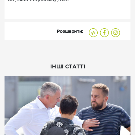
Розшарити:
ІНШІ СТАТТІ