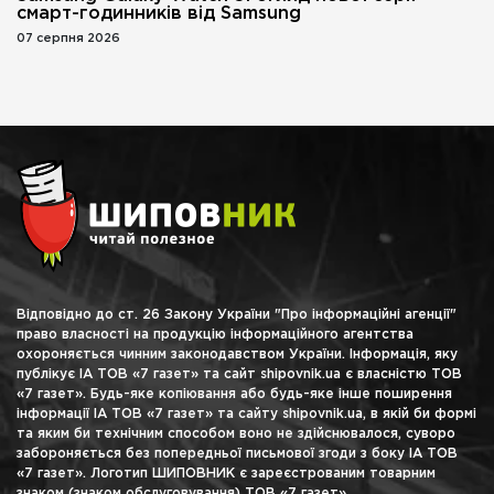
смарт-годинників від Samsung
07 серпня 2026
Відповідно до ст. 26 Закону України "Про інформаційні агенції"
право власності на продукцію інформаційного агентства
охороняється чинним законодавством України. Інформація, яку
публікує ІА ТОВ «7 газет» та сайт shipovnik.ua є власністю ТОВ
«7 газет». Будь-яке копіювання або будь-яке інше поширення
інформації ІА ТОВ «7 газет» та сайту shipovnik.ua, в якій би формі
та яким би технічним способом воно не здійснювалося, суворо
забороняється без попередньої письмової згоди з боку ІА ТОВ
«7 газет». Логотип ШИПОВНИК є зареєстрованим товарним
знаком (знаком обслуговування) ТОВ «7 газет».