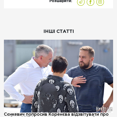
Розшарити:
ІНШІ СТАТТІ
Сєнкевич попросив Коренєва відзвітувати про