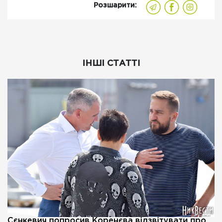
Розшарити:
ІНШІ СТАТТІ
Сєнкевич попросив Коренєва відзвітувати про