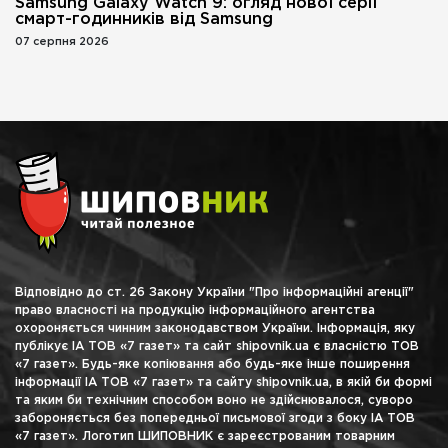
Samsung Galaxy Watch 9: огляд нової серії
смарт-годинників від Samsung
07 серпня 2026
Відповідно до ст. 26 Закону України "Про інформаційні агенції"
право власності на продукцію інформаційного агентства
охороняється чинним законодавством України. Інформація, яку
публікує ІА ТОВ «7 газет» та сайт shipovnik.ua є власністю ТОВ
«7 газет». Будь-яке копіювання або будь-яке інше поширення
інформації ІА ТОВ «7 газет» та сайту shipovnik.ua, в якій би формі
та яким би технічним способом воно не здійснювалося, суворо
забороняється без попередньої письмової згоди з боку ІА ТОВ
«7 газет». Логотип ШИПОВНИК є зареєстрованим товарним