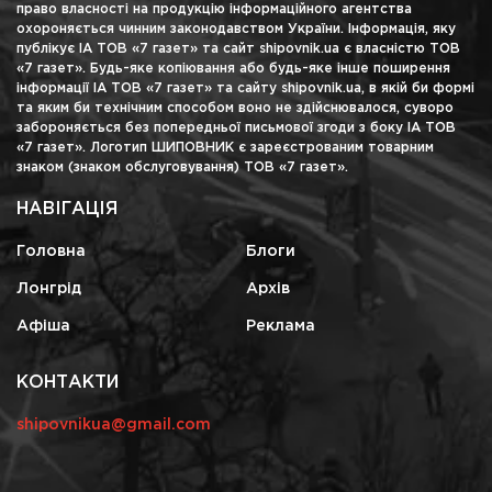
право власності на продукцію інформаційного агентства
охороняється чинним законодавством України. Інформація, яку
публікує ІА ТОВ «7 газет» та сайт shipovnik.ua є власністю ТОВ
«7 газет». Будь-яке копіювання або будь-яке інше поширення
інформації ІА ТОВ «7 газет» та сайту shipovnik.ua, в якій би формі
та яким би технічним способом воно не здійснювалося, суворо
забороняється без попередньої письмової згоди з боку ІА ТОВ
«7 газет». Логотип ШИПОВНИК є зареєстрованим товарним
знаком (знаком обслуговування) ТОВ «7 газет».
НАВІГАЦІЯ
Головна
Блоги
Лонгрід
Архів
Афіша
Реклама
КОНТАКТИ
shipovnikua@gmail.com