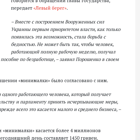
говорится в обращении главы государства,
передает
«Левый берег»
.
– Вместе с построением Вооруженных сил
Украины первым приоритетом власти, как только
появилась эта возможность, стала борьба с
бедностью. Не может быть так, чтобы человек,
работающий полную рабочую неделю, получал
ет пособие по безработице, – заявил Порошенко в своем
ышении «минималки» было согласовано с ним.
ни одного работающего человека, который получает
тельству и парламенту принять исчерпывающие меры,
режде всего это касается малого и среднего бизнеса, –
и «минималки» касается более 4 миллионов
егодняшний день составляет 1450 гривен.