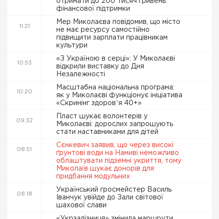
отримати до 200 тисяч гривень
фінансової підтримки
Мер Миколаєва повідомив, що місто
11:21
не має ресурсу самостійно
підвищити зарплати працівникам
культури
«З Україною в серці»: У Миколаєві
10:53
відкрили виставку до Дня
Незалежності
Масштабна національна програма:
10:20
як у Миколаєві функціонує ініціатива
«Скринінг здоровʼя 40+»
Пласт шукає волонтерів у
09:32
Миколаєві: дорослих запрошують
стати наставниками для дітей
Сєнкевич заявив, що через високі
08:51
ґрунтові води на Намиві неможливо
облаштувати підземні укриття, тому
Миколаїв шукає донорів для
придбання модульних
Український гросмейстер Василь
08:18
Іванчук увійде до Зали світової
шахової слави
«Укрзалізниця» змінила маршрути