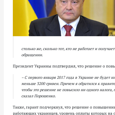
столько же, сколько тот, кто не работает и получа
обращении.
Президент Украины подтвердил, что решение о пов
– С первого января 2017 года в Украине не будет 
меньше 3200 гривен. Причем я обратился к прави
чтобы это решение не повысило ни одного налога, п
сказал Порошенко.
Также, гарант подчеркнул, что решение о повышени
работающих украинцев, уровень оплаты которых на с