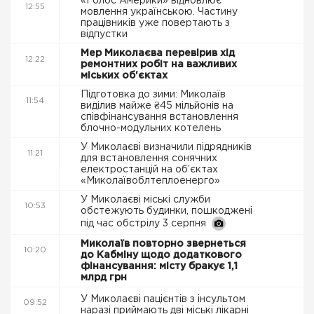
«Голос Америки» відновлює
12:55
мовлення українською. Частину
працівників уже повертають з
відпустки
Мер Миколаєва перевірив хід
12:22
ремонтних робіт на важливих
міських об'єктах
Підготовка до зими: Миколаїв
11:54
виділив майже ₴45 мільйонів на
співфінансування встановлення
блочно-модульних котелень
У Миколаєві визначили підрядників
11:21
для встановлення сонячних
електростанцій на об’єктах
«Миколаївоблтеплоенерго»
У Миколаєві міські служби
10:53
обстежують будинки, пошкоджені
під час обстрілу 3 серпня
Миколаїв повторно звернеться
10:20
до Кабміну щодо додаткового
фінансування: місту бракує 1,1
млрд грн
У Миколаєві пацієнтів з інсультом
09:52
наразі приймають дві міські лікарні