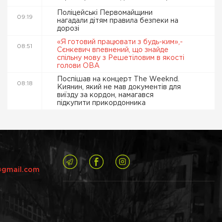
Поліцейські Первомайщини
09:19
нагадали дітям правила безпеки на
дорозі
«Я готовий працювати з будь-ким»,-
08:51
Сєнкевич впевнений, що знайде
спільну мову з Решетіловим в якості
голови ОВА
Поспішав на концерт The Weeknd.
08:18
Киянин, який не мав документів для
виїзду за кордон, намагався
підкупити прикордонника
@gmail.com