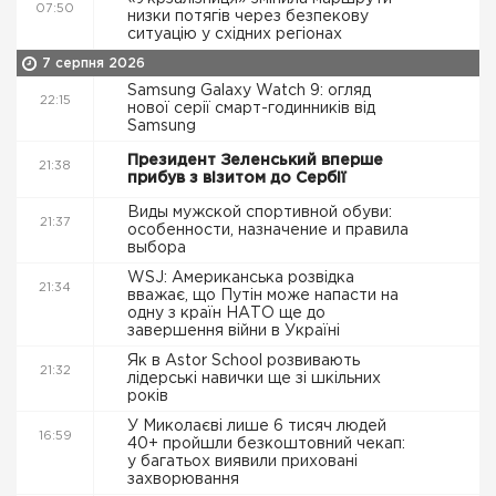
07:50
низки потягів через безпекову
ситуацію у східних регіонах
7 серпня 2026
Samsung Galaxy Watch 9: огляд
22:15
нової серії смарт-годинників від
Samsung
Президент Зеленський вперше
21:38
прибув з візитом до Сербії
Виды мужской спортивной обуви:
21:37
особенности, назначение и правила
выбора
WSJ: Американська розвідка
21:34
вважає, що Путін може напасти на
одну з країн НАТО ще до
завершення війни в Україні
Як в Astor School розвивають
21:32
лідерські навички ще зі шкільних
років
У Миколаєві лише 6 тисяч людей
16:59
40+ пройшли безкоштовний чекап:
у багатьох виявили приховані
захворювання