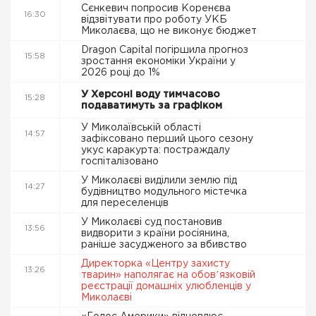
Сєнкевич попросив Коренєва
16:30
відзвітувати про роботу УКБ
Миколаєва, що не виконує бюджет
Dragon Capital погіршила прогноз
15:58
зростання економіки України у
2026 році до 1%
У Херсоні воду тимчасово
15:28
подаватимуть за графіком
У Миколаївській області
14:57
зафіксовано перший цього сезону
укус каракурта: постраждалу
госпіталізовано
У Миколаєві виділили землю під
14:27
будівництво модульного містечка
для переселенців
У Миколаєві суд постановив
13:56
видворити з країни росіянина,
раніше засудженого за вбивство
Директорка «Центру захисту
13:26
тварин» наполягає на обовʼязковій
реєстрації домашніх улюбленців у
Миколаєві