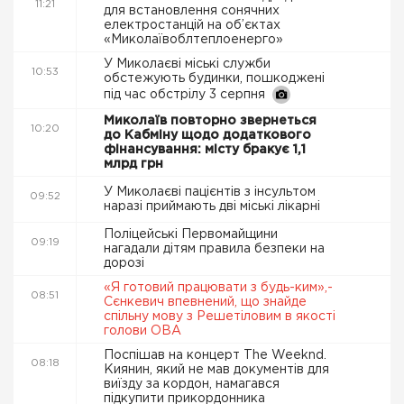
11:21
для встановлення сонячних
електростанцій на об’єктах
«Миколаївоблтеплоенерго»
У Миколаєві міські служби
10:53
обстежують будинки, пошкоджені
під час обстрілу 3 серпня
Миколаїв повторно звернеться
10:20
до Кабміну щодо додаткового
фінансування: місту бракує 1,1
млрд грн
У Миколаєві пацієнтів з інсультом
09:52
наразі приймають дві міські лікарні
Поліцейські Первомайщини
09:19
нагадали дітям правила безпеки на
дорозі
«Я готовий працювати з будь-ким»,-
08:51
Сєнкевич впевнений, що знайде
спільну мову з Решетіловим в якості
голови ОВА
Поспішав на концерт The Weeknd.
08:18
Киянин, який не мав документів для
виїзду за кордон, намагався
підкупити прикордонника