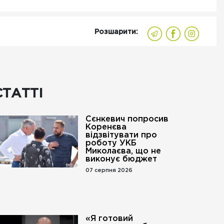
Розшарити:
СТАТТІ
Сєнкевич попросив
Коренєва
відзвітувати про
роботу УКБ
Миколаєва, що не
виконує бюджет
07 серпня 2026
«Я готовий