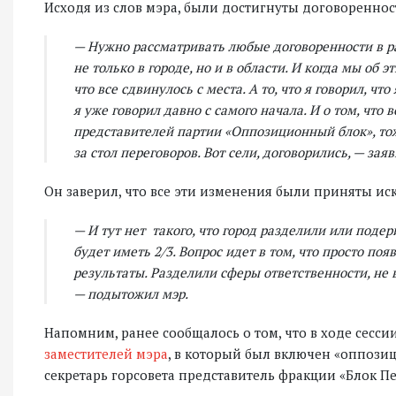
Исходя из слов мэра, были достигнуты договоренност
— Нужно рассматривать любые договоренности в ра
не только в городе, но и в области. И когда мы об 
что все сдвинулось с места. А то, что я говорил, ч
я уже говорил давно с самого начала. И о том, что 
представителей партии «Оппозиционный блок», тоже
за стол переговоров. Вот сели, договорились, — зая
Он заверил, что все эти изменения были приняты ис
— И тут нет такого, что город разделили или подер
будет иметь 2/3. Вопрос идет в том, что просто п
результаты. Разделили сферы ответственности, не 
— подытожил мэр.
Напомним, ранее сообщалось о том, что в ходе сессии
заместителей мэра
, в который был включен «оппозиц
секретарь горсовета представитель фракции «Блок 