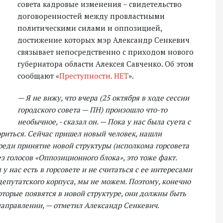
совета кадровые изменения – свидетельство
договоренностей между провластными
политическими силами и оппозицией,
достижение которых мэр Александр Сенкевич
связывает непосредственно с приходом нового
губернатора области Алексея Савченко. Об этом
сообщают «
Преступности. НЕТ
».
— Я не вижу, что вчера (25 октября в ходе сессии
городского совета — ПН) произошло что-то
необычное, - сказал он. — Пока у нас была суета с
ориться. Сейчас пришел новый человек, нашли
переди принятие новой структуры (исполкома горсовета
ез голосов «Оппозиционного блока», это тоже факт.
у нас есть в горсовете и не считаться с ее интересами
депутатского корпуса, мы не можем. Поэтому, конечно
которые появятся в новой структуре, они должны быть
аправлении, — отметил Александр Сенкевич.