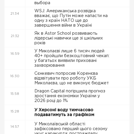
выбора
WSJ: Американська розвідка
21:34
вважає, що Путін може напасти на
одну з країн НАТО ще до
завершення війни в Україні
Як в Astor School розвивають
21:32
лідерські навички ще зі шкільних
років
У Миколаєві лише 6 тисяч людей
16:59
40+ пройшли безкоштовний чекап:
у багатьох виявили приховані
захворювання
Сєнкевич попросив Коренєва
16:30
відзвітувати про роботу УКБ
Миколаєва, що не виконує бюджет
Dragon Capital погіршила прогноз
15:58
зростання економіки України у
2026 році до 1%
У Херсоні воду тимчасово
15:28
подаватимуть за графіком
У Миколаївській області
14:57
зафіксовано перший цього сезону
укус каракурта: постраждалу