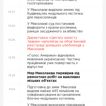
госпіталізовано
У Миколаєві виділили землю під
14:27
будівництво модульного містечка
для переселенців
У Миколаєві суд постановив
13:56
видворити з країни росіянина,
раніше засудженого за вбивство
Директорка «Центру захисту
13:26
тварин» наполягає на обовʼязковій
реєстрації домашніх улюбленців у
Миколаєві
«Голос Америки» відновлює
12:55
мовлення українською. Частину
працівників уже повертають з
відпустки
Мер Миколаєва перевірив хід
12:22
ремонтних робіт на важливих
міських об'єктах
Підготовка до зими: Миколаїв
11:54
виділив майже ₴45 мільйонів на
співфінансування встановлення
блочно-модульних котелень
У Миколаєві визначили підрядників