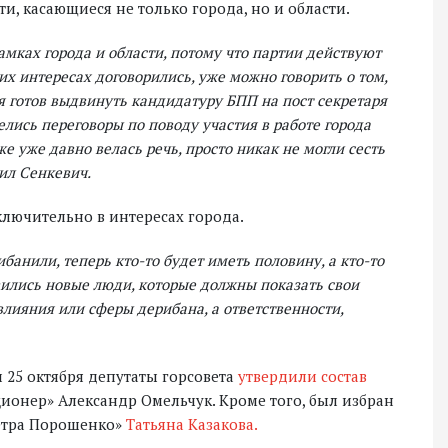
и, касающиеся не только города, но и области.
мках города и области, потому что партии действуют
этих интересах договорились, уже можно говорить о том,
то я готов выдвинуть кандидатуру БПП на пост секретаря
велись переговоры по поводу участия в работе города
 уже давно велась речь, просто никак не могли сесть
вил Сенкевич.
ключительно в интересах города.
ибанили, теперь кто-то будет иметь половину, а кто-то
оявились новые люди, которые должны показать свои
влияния или сферы дерибана, а ответственности,
 25 октября депутаты горсовета
утвердили состав
ионер» Александр Омельчук. Кроме того, был избран
Петра Порошенко»
Татьяна Казакова
.