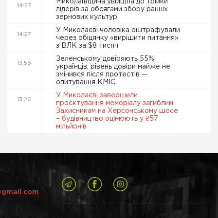
Миколаївщина увійшла до трійки
14:57
лідерів за обсягами збору ранніх
зернових культур
У Миколаєві чоловіка оштрафували
14:27
через обіцянку «вирішити питання»
з ВЛК за $8 тисяч
Зеленському довіряють 55%
13:56
українців, рівень довіри майже не
змінився після протестів —
опитування КМІС
У Миколаєві завершили
13:26
проєктування меморіалу загиблим
Захисникам на Херсонському шосе
– будівництво оцінюють у ₴57
мільйонів
@gmail.com