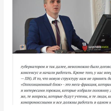
губернатором и так далее, невозможно было догов
консенсус и начали работать. Кроме того, у нас в
— ПН). И то, что новую структуру нам не принять б
«Оппозиционный блок» - это мега-фракция, которая 
и интересами горожан, которые избрали половину 
же, те вопросы, которые будут учтены, и те люди, 
компромиссными и все должны работать в одном н