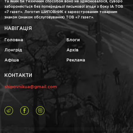
та яким би технічним способом воно не здійснювалося, суворо
забороняється без попередньої письмової згоди з боку ІА ТОВ
«7 газет». Логотип ШИПОВНИК є зареєстрованим товарним
знаком (знаком обслуговування) ТОВ «7 газет».
НАВІГАЦІЯ
Головна
Блоги
Лонгрід
Архів
Афіша
Реклама
КОНТАКТИ
shipovnikua@gmail.com