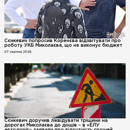
Сєнкевич попросив Коренєва відзвітувати про
роботу УКБ Миколаєва, що не виконує бюджет
07 серпня 2026
Сєнкевич доручив ліквідувати тріщини на
дорогах Миколаєва до дощів – в «ЕЛУ
автодоріг» заявили про відсутність грошей