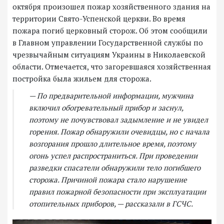
октября произошел пожар хозяйственного здания на
территории Свято-Успенской церкви. Во время
пожара погиб церковный сторож. Об этом сообщили
в Главном управлении Государственной службы по
чрезвычайным ситуациям Украины в Николаевской
области. Отмечается, что загоревшаяся хозяйственная
постройка была жильем для сторожа.
— По предварительной информации, мужчина
включил обогревательный прибор и заснул,
поэтому не почувствовал задымление и не увидел
горения. Пожар обнаружили очевидцы, но с начала
возгорания прошло длительное время, поэтому
огонь успел распространиться. При проведении
разведки спасатели обнаружили тело погибшего
сторожа. Причиной пожара стало нарушение
правил пожарной безопасности при эксплуатации
отопительных приборов, — рассказали в ГСЧС.