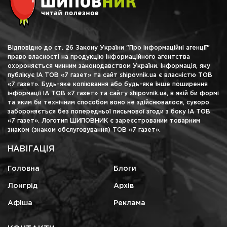
Відповідно до ст. 26 Закону України "Про інформаційні агенції"
право власності на продукцію інформаційного агентства
охороняється чинним законодавством України. Інформація, яку
публікує ІА ТОВ «7 газет» та сайт shipovnik.ua є власністю ТОВ
«7 газет». Будь-яке копіювання або будь-яке інше поширення
інформації ІА ТОВ «7 газет» та сайту shipovnik.ua, в якій би формі
та яким би технічним способом воно не здійснювалося, суворо
забороняється без попередньої письмової згоди з боку ІА ТОВ
«7 газет». Логотип ШИПОВНИК є зареєстрованим товарним
знаком (знаком обслуговування) ТОВ «7 газет».
НАВІГАЦІЯ
Головна
Блоги
Лонгрід
Архів
Афіша
Реклама