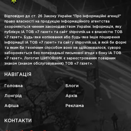
Відповідно до ст. 26 Закону України "Про інформаційні агенції"
право власності на продукцію інформаційного агентства
охороняється чинним законодавством України. Інформація, яку
публікує ІА ТОВ «7 газет» та сайт shipovnik.ua є власністю ТОВ
«7 газет». Будь-яке копіювання або будь-яке інше поширення
інформації ІА ТОВ «7 газет» та сайту shipovnik.ua, в якій би формі
та яким би технічним способом воно не здійснювалося, суворо
забороняється без попередньої письмової згоди з боку ІА ТОВ
«7 газет». Логотип ШИПОВНИК є зареєстрованим товарним
знаком (знаком обслуговування) ТОВ «7 газет».
НАВІГАЦІЯ
Головна
Блоги
Лонгрід
Архів
Афіша
Реклама
КОНТАКТИ