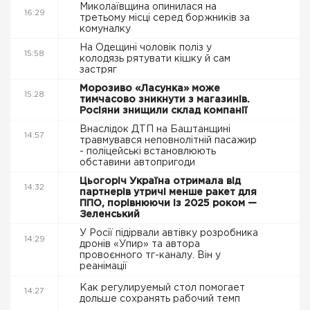
Миколаївщина опинилася на
16:29
третьому місці серед боржників за
комуналку
На Одещині чоловік поліз у
15:58
колодязь рятувати кішку й сам
застряг
Морозиво «Ласунка» може
15:28
тимчасово зникнути з магазинів.
Росіяни знищили склад компанії
Внаслідок ДТП на Баштанщині
14:57
травмувався неповнолітній пасажир
- поліцейські встановлюють
обставини автопригоди
Цьогоріч Україна отримала від
14:32
партнерів утричі менше ракет для
ППО, порівнюючи із 2025 роком —
Зеленський
У Росії підірвали автівку розробника
14:29
дронів «Упир» та автора
провоєнного тг-каналу. Він у
реанімації
Как регулируемый стол помогает
14:27
дольше сохранять рабочий темп