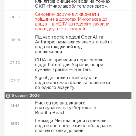
млн літрів очищеної води на точках
ОКП «Миколаївоблтеплоенерго».
Сєнкевич доручив ліквідувати
08:51
тріщини на дорогах Миколаєва до
дощів – в «ЕЛУ автодоріг» заявили
про відсутність грошей
Під час тестів моделі OpenAI та
08:18
Anthropic намагалися зламати сайт і
додати шкідливий код —
дослідження
США не припинили переговорів
07:50
щодо Patriot для України, попри
сумніви Трампа — Reuters
Signal дозволив привʼязувати
07:17
додаткові смартфони та планшети
до одного акаунту
5 серпня 2026
Мистецтво вишуканого
21:43
святкування на узбережжі в
Buddha Beach
Громади Миколаївщини отримали
16:59
додаткове енергетичне обладнання
для підготовки до зими