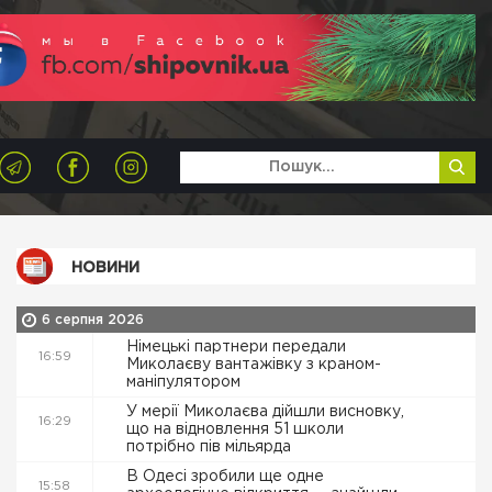
НОВИНИ
6 серпня 2026
Німецькі партнери передали
16:59
Миколаєву вантажівку з краном-
маніпулятором
У мерії Миколаєва дійшли висновку,
16:29
що на відновлення 51 школи
потрібно пів мільярда
В Одесі зробили ще одне
15:58