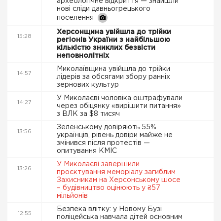
археологічне відкриття — знайшли
нові сліди давньогрецького
поселення
Херсонщина увійшла до трійки
15:28
регіонів України з найбільшою
кількістю зниклих безвісти
неповнолітніх
Миколаївщина увійшла до трійки
14:57
лідерів за обсягами збору ранніх
зернових культур
У Миколаєві чоловіка оштрафували
14:27
через обіцянку «вирішити питання»
з ВЛК за $8 тисяч
Зеленському довіряють 55%
13:56
українців, рівень довіри майже не
змінився після протестів —
опитування КМІС
У Миколаєві завершили
13:26
проєктування меморіалу загиблим
Захисникам на Херсонському шосе
– будівництво оцінюють у ₴57
мільйонів
Безпека влітку: у Новому Бузі
12:55
поліцейська навчала дітей основним