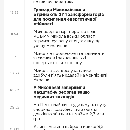
правилам поведінки
Громади Миколаївщини
12:22
отримають 27 трансформаторів
для посилення енергетичної
стійкості
Міжнародне партнерство в дії:
11:54
РОВР у Миколаївській області
отримав сучасну спецтехніку від
уряду Німеччини
Миколаїв продовжує підтримувати
11:21
захисників і захисниць, які
повертаються з полону
Миколаївські веслувальники
10:53
здобули п’ять медалей на чемпіонаті
України
У Миколаєві завершили
10:20
масштабну реорганізацію
медичних закладів
На Первомайщині судитимуть групу
09:52
«чорних лісорубів», які завдали
довкіллю збитків на майже 2,7 млн
грн
У липні містяни набрали майже 8,5
09:19