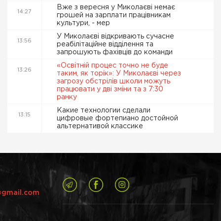
Вже з вересня у Миколаєві немає
14:27
грошей на зарплати працівникам
культури, - мер
У Миколаєві відкривають сучасне
13:56
реабілітаційне відділення та
запрошують фахівців до команди
«Освітній процес точно не буде
13:26
таким, як торік»: У Миколаєві через
загрозу обстрілів школи можуть
працювати у дві зміни та з 7:30
ранку
Какие технологии сделали
13:15
цифровые фортепиано достойной
альтернативой классике
@gmail.com