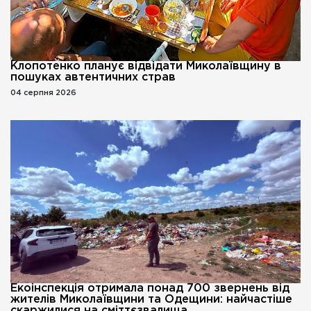
Клопотенко планує відвідати Миколаївщину в
пошуках автентичних страв
04 серпня 2026
Екоінспекція отримала понад 700 звернень від
жителів Миколаївщини та Одещини: найчастіше
скаржилися на сміттєзвалища