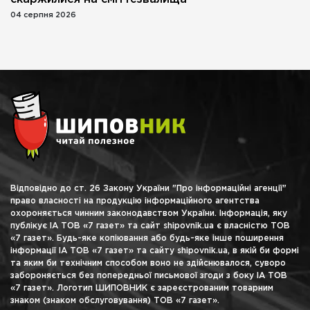
04 серпня 2026
Відповідно до ст. 26 Закону України "Про інформаційні агенції"
право власності на продукцію інформаційного агентства
охороняється чинним законодавством України. Інформація, яку
публікує ІА ТОВ «7 газет» та сайт shipovnik.ua є власністю ТОВ
«7 газет». Будь-яке копіювання або будь-яке інше поширення
інформації ІА ТОВ «7 газет» та сайту shipovnik.ua, в якій би формі
та яким би технічним способом воно не здійснювалося, суворо
забороняється без попередньої письмової згоди з боку ІА ТОВ
«7 газет». Логотип ШИПОВНИК є зареєстрованим товарним
знаком (знаком обслуговування) ТОВ «7 газет».