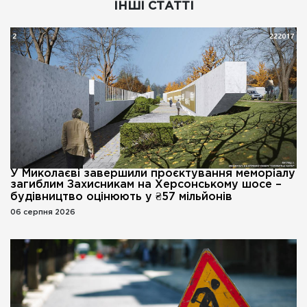
ІНШІ СТАТТІ
У Миколаєві завершили проєктування меморіалу
загиблим Захисникам на Херсонському шосе –
будівництво оцінюють у ₴57 мільйонів
06 серпня 2026