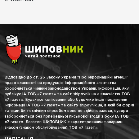
Відповідно до ст. 26 Закону України "Про інформаційні агенції"
право власності на продукцію інформаційного агентства
охороняється чинним законодавством України. Інформація, яку
публікує ІА ТОВ «7 газет» та сайт shipovnik.ua є власністю ТОВ
«7 газет». Будь-яке копіювання або будь-яке інше поширення
інформації ІА ТОВ «7 газет» та сайту shipovnik.ua, в якій би формі
та яким би технічним способом воно не здійснювалося, суворо
забороняється без попередньої письмової згоди з боку ІА ТОВ
«7 газет». Логотип ШИПОВНИК є зареєстрованим товарним
знаком (знаком обслуговування) ТОВ «7 газет».