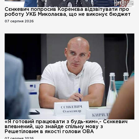
Сєнкевич попросив Коренєва відзвітувати про
роботу УКБ Миколаєва, що не виконує бюджет
07 серпня 2026
«Я готовий працювати з будь-ким»,- Сєнкевич
впевнений, що знайде спільну мову з
Решетіловим в якості голови ОВА
07 серпня 2026