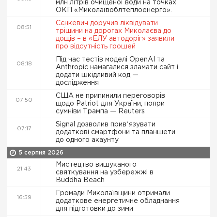
млн літрів очищеної води на точках
ОКП «Миколаївоблтеплоенерго».
Сєнкевич доручив ліквідувати
08:51
тріщини на дорогах Миколаєва до
дощів – в «ЕЛУ автодоріг» заявили
про відсутність грошей
Під час тестів моделі OpenAI та
08:18
Anthropic намагалися зламати сайт і
додати шкідливий код —
дослідження
США не припинили переговорів
07:50
щодо Patriot для України, попри
сумніви Трампа — Reuters
Signal дозволив привʼязувати
07:17
додаткові смартфони та планшети
до одного акаунту
5 серпня 2026
Мистецтво вишуканого
21:43
святкування на узбережжі в
Buddha Beach
Громади Миколаївщини отримали
16:59
додаткове енергетичне обладнання
для підготовки до зими