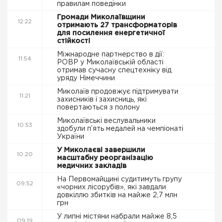
правилам поведінки
Громади Миколаївщини
12:22
отримають 27 трансформаторів
для посилення енергетичної
стійкості
Міжнародне партнерство в дії:
11:54
РОВР у Миколаївській області
отримав сучасну спецтехніку від
уряду Німеччини
Миколаїв продовжує підтримувати
11:21
захисників і захисниць, які
повертаються з полону
Миколаївські веслувальники
10:53
здобули п’ять медалей на чемпіонаті
України
У Миколаєві завершили
10:20
масштабну реорганізацію
медичних закладів
На Первомайщині судитимуть групу
09:52
«чорних лісорубів», які завдали
довкіллю збитків на майже 2,7 млн
грн
У липні містяни набрали майже 8,5
09:19