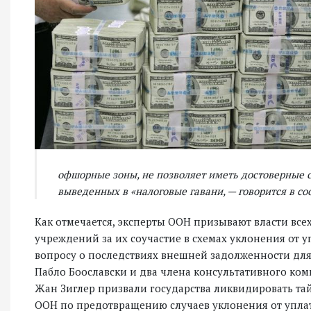
офшорные зоны, не позволяет иметь достоверные с
выведенных в «налоговые гавани, — говорится в с
Как отмечается, эксперты ООН призывают власти все
учреждений за их соучастие в схемах уклонения от у
вопросу о последствиях внешней задолженности для
Пабло Боославски и два члена консультативного ком
Жан Зиглер призвали государства ликвидировать та
ООН по предотвращению случаев уклонения от упла