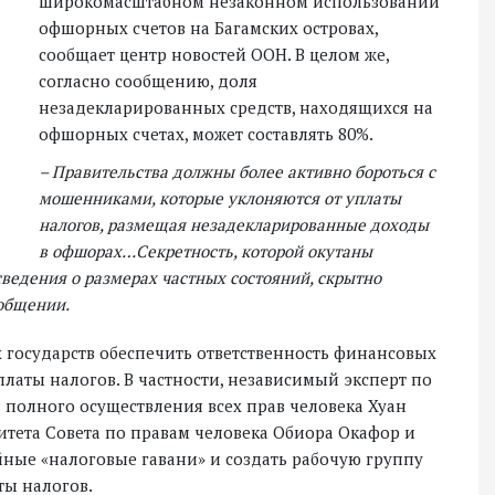
широкомасштабном незаконном использовании
офшорных счетов на Багамских островах,
сообщает центр новостей ООН. В целом же,
согласно сообщению, доля
незадекларированных средств, находящихся на
офшорных счетах, может составлять 80%.
– Правительства должны более активно бороться с
мошенниками, которые уклоняются от уплаты
налогов, размещая незадекларированные доходы
в офшорах…Секретность, которой окутаны
ведения о размерах частных состояний, скрытно
ообщении.
х государств обеспечить ответственность финансовых
платы налогов. В частности, независимый эксперт по
 полного осуществления всех прав человека Хуан
итета Совета по правам человека Обиора Окафор и
йные «налоговые гавани» и создать рабочую группу
ты налогов.