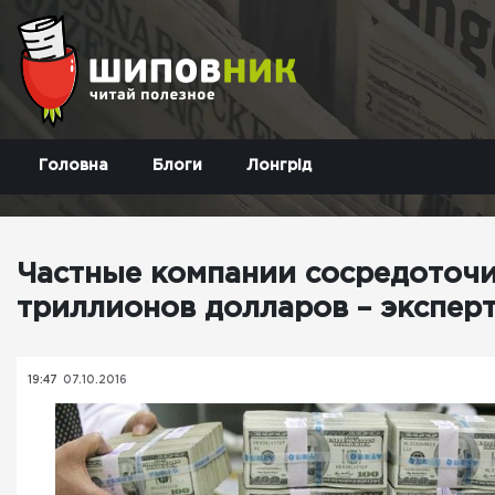
Головна
Блоги
Лонгрід
Частные компании сосредоточи
триллионов долларов – экспе
19:47
07.10.2016