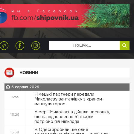
НОВИНИ
6 серпня 2026
Німецькі партнери передали
16:59
Миколаєву вантажівку з краном-
маніпулятором
У мерії Миколаєва дійшли висновку,
16:29
що на відновлення 51 школи
потрібно пів мільярда
В Одесі зробили ще одне
15:58