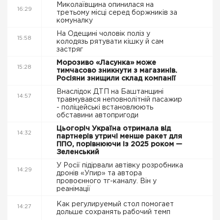
Миколаївщина опинилася на
16:29
третьому місці серед боржників за
комуналку
На Одещині чоловік поліз у
15:58
колодязь рятувати кішку й сам
застряг
Морозиво «Ласунка» може
15:28
тимчасово зникнути з магазинів.
Росіяни знищили склад компанії
Внаслідок ДТП на Баштанщині
14:57
травмувався неповнолітній пасажир
- поліцейські встановлюють
обставини автопригоди
Цьогоріч Україна отримала від
14:32
партнерів утричі менше ракет для
ППО, порівнюючи із 2025 роком —
Зеленський
У Росії підірвали автівку розробника
14:29
дронів «Упир» та автора
провоєнного тг-каналу. Він у
реанімації
Как регулируемый стол помогает
14:27
дольше сохранять рабочий темп