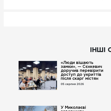
ІНШІ 
«Люди вішають
замки», — Сєнкевич
доручив перевірити
доступ до укриттів
після скарг містян
05 серпня 2026
У Миколаєві