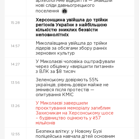
археологічне відкриття — знайшли
нові сліди давньогрецького
поселення
Херсонщина увійшла до трійки
15:28
регіонів України з найбільшою
кількістю зниклих безвісти
неповнолітніх
Миколаївщина увійшла до трійки
14:57
лідерів за обсягами збору ранніх
зернових культур
У Миколаєві чоловіка оштрафували
14:27
через обіцянку «вирішити питання»
з ВЛК за $8 тисяч
Зеленському довіряють 55%
13:56
українців, рівень довіри майже не
змінився після протестів —
опитування КМІС
У Миколаєві завершили
13:26
проєктування меморіалу загиблим
Захисникам на Херсонському шосе
– будівництво оцінюють у ₴57
мільйонів
Безпека влітку: у Новому Бузі
12:55
поліцейська навчала дітей основним