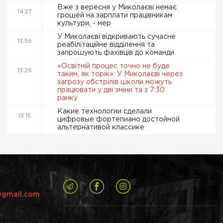
Вже з вересня у Миколаєві немає
14:27
грошей на зарплати працівникам
культури, - мер
У Миколаєві відкривають сучасне
13:56
реабілітаційне відділення та
запрошують фахівців до команди
«Освітній процес точно не буде
13:26
таким, як торік»: У Миколаєві через
загрозу обстрілів школи можуть
працювати у дві зміни та з 7:30
ранку
Какие технологии сделали
13:15
цифровые фортепиано достойной
альтернативой классике
@gmail.com