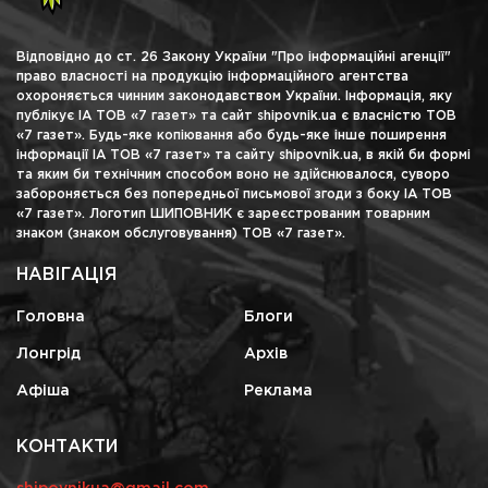
Відповідно до ст. 26 Закону України "Про інформаційні агенції"
право власності на продукцію інформаційного агентства
охороняється чинним законодавством України. Інформація, яку
публікує ІА ТОВ «7 газет» та сайт shipovnik.ua є власністю ТОВ
«7 газет». Будь-яке копіювання або будь-яке інше поширення
інформації ІА ТОВ «7 газет» та сайту shipovnik.ua, в якій би формі
та яким би технічним способом воно не здійснювалося, суворо
забороняється без попередньої письмової згоди з боку ІА ТОВ
«7 газет». Логотип ШИПОВНИК є зареєстрованим товарним
знаком (знаком обслуговування) ТОВ «7 газет».
НАВІГАЦІЯ
Головна
Блоги
Лонгрід
Архів
Афіша
Реклама
КОНТАКТИ