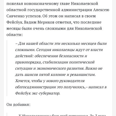
пожелал новоназначеному главе Николаевской
областной государственной администрации Алексею
Савченко успехов. Об этом он написал в своем
Фейсбук. Вадим Мериков отметил, что последние
месяцы были очень сложными для Николаевской
области:
– Для нашей области эти несколько месяцев были
сложными. Сегодня николаевцы ждут от власти
действий: обеспечения безопасности и
правопорядка, стабилизации политической
ситуации и экономического развития. Важно не
дать шансов пятой колонне и реваншистам.
Хочется, чтобы у нового руководителя
облгосадминистрации это получилось,– написал в
Фейсбук экс-губернатор.
Он добавил:
– У Николаевщины большой потенциал. За 2 года