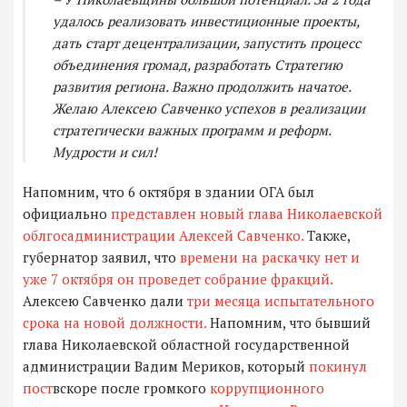
удалось реализовать инвестиционные проекты,
дать старт децентрализации, запустить процесс
объединения громад,
разработать Стратегию
развития региона. Важно продолжить начатое.
Желаю Алексею Савченко успехов в реализации
стратегически важных программ и реформ.
Мудрости и сил!
Напомним, что 6 октября в здании ОГА был
официально
представлен новый глава Николаевской
облгосадминистрации Алексей Савченко.
Также,
губернатор заявил, что
времени на раскачку нет и
уже 7 октября он проведет собрание фракций.
Алексею Савченко дали
три месяца испытательного
срока на новой должности.
Напомним, что бывший
глава Николаевской областной государственной
администрации Вадим Мериков, который
покинул
пост
вскоре после громкого
коррупционного