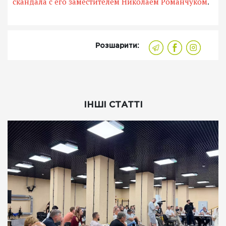
скандала с его заместителем Николаем Романчуком
.
Розшарити:
ІНШІ СТАТТІ