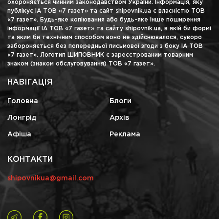
охороняється чинним законодавством України. Інформація, яку
публікує ІА ТОВ «7 газет» та сайт shipovnik.ua є власністю ТОВ
«7 газет». Будь-яке копіювання або будь-яке інше поширення
інформації ІА ТОВ «7 газет» та сайту shipovnik.ua, в якій би формі
та яким би технічним способом воно не здійснювалося, суворо
забороняється без попередньої письмової згоди з боку ІА ТОВ
«7 газет». Логотип ШИПОВНИК є зареєстрованим товарним
знаком (знаком обслуговування) ТОВ «7 газет».
НАВІГАЦІЯ
Головна
Блоги
Лонгрід
Архів
Афіша
Реклама
КОНТАКТИ
shipovnikua@gmail.com