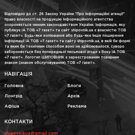
Відповідно до ст. 26 Закону України "Про інформаційні агенції"
право власності на продукцію інформаційного агентства
охороняється чинним законодавством України. Інформація, яку
публікує ІА ТОВ «7 газет» та сайт shipovnik.ua є власністю ТОВ
«7 газет». Будь-яке копіювання або будь-яке інше поширення
інформації ІА ТОВ «7 газет» та сайту shipovnik.ua, в якій би формі
та яким би технічним способом воно не здійснювалося, суворо
забороняється без попередньої письмової згоди з боку ІА ТОВ
«7 газет». Логотип ШИПОВНИК є зареєстрованим товарним
знаком (знаком обслуговування) ТОВ «7 газет».
НАВІГАЦІЯ
Головна
Блоги
Лонгрід
Архів
Афіша
Реклама
КОНТАКТИ
shipovnikua@gmail.com