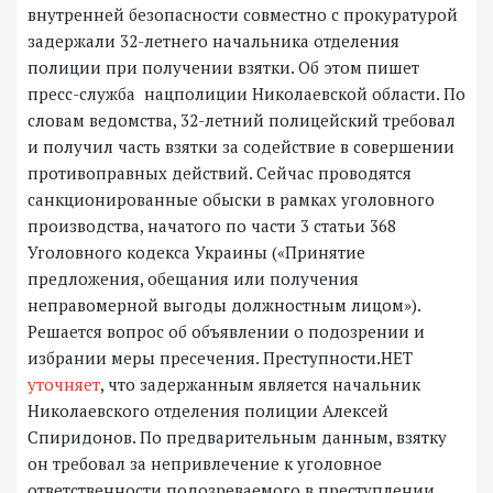
внутренней безопасности совместно с прокуратурой
задержали 32-летнего начальника отделения
полиции при получении взятки. Об этом пишет
пресс-служба нацполиции Николаевской области. По
словам ведомства, 32-летний полицейский требовал
и получил часть взятки за содействие в совершении
противоправных действий. Сейчас проводятся
санкционированные обыски в рамках уголовного
производства, начатого по части 3 статьи 368
Уголовного кодекса Украины («Принятие
предложения, обещания или получения
неправомерной выгоды должностным лицом»).
Решается вопрос об объявлении о подозрении и
избрании меры пресечения. Преступности.НЕТ
уточняет
, что задержанным является начальник
Николаевского отделения полиции Алексей
Спиридонов. По предварительным данным, взятку
он требовал за непривлечение к уголовное
ответственности подозреваемого в преступлении.