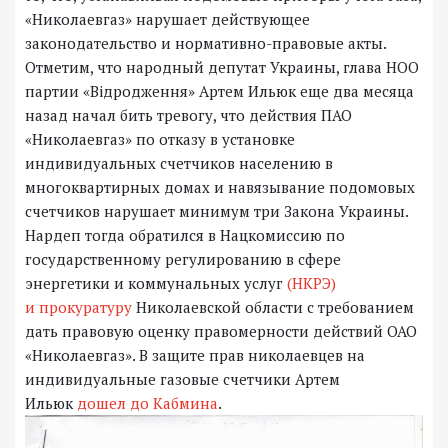
«Николаевгаз» нарушает действующее
законодательство и нормативно-правовые акты.
Отметим, что народный депутат Украины, глава НОО
партии «Відродження» Артем Ильюк еще два месяца
назад начал бить тревогу, что действия ПАО
«Николаевгаз» по отказу в установке
индивидуальных счетчиков населению в
многоквартирных домах и навязывание подомовых
счетчиков нарушает минимум три Закона Украины.
Нардеп тогда обратился в Нацкомиссию по
государственному регулированию в сфере
энергетики и коммунальных услуг
(НКРЭ)
и прокуратуру
Николаевской области с требованием
дать правовую оценку правомерности действий ОАО
«Николаевгаз». В защите прав николаевцев на
индивидуальные газовые счетчики Артем
Ильюк
дошел до Кабмина
.