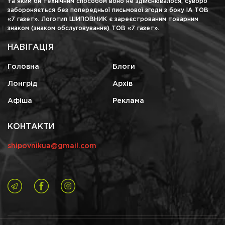
та яким би технічним способом воно не здійснювалося, суворо
забороняється без попередньої письмової згоди з боку ІА ТОВ
«7 газет». Логотип ШИПОВНИК є зареєстрованим товарним
знаком (знаком обслуговування) ТОВ «7 газет».
НАВІГАЦІЯ
Головна
Блоги
Лонгрід
Архів
Афіша
Реклама
КОНТАКТИ
shipovnikua@gmail.com