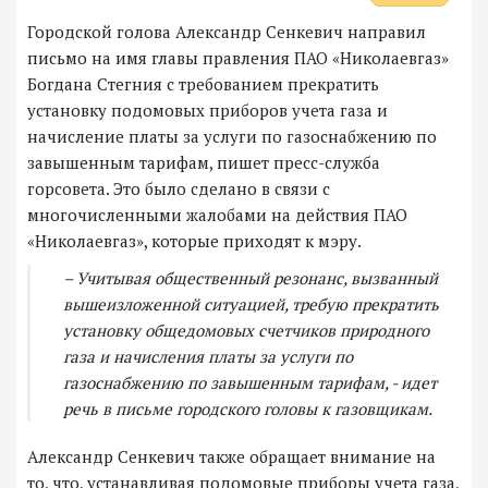
Городской голова Александр Сенкевич направил
письмо на имя главы правления ПАО «Николаевгаз»
Богдана Стегния с требованием прекратить
установку подомовых приборов учета газа и
начисление платы за услуги по газоснабжению по
завышенным тарифам, пишет пресс-служба
горсовета. Это было сделано в связи с
многочисленными жалобами на действия ПАО
«Николаевгаз», которые приходят к мэру.
– Учитывая общественный резонанс, вызванный
вышеизложенной ситуацией, требую прекратить
установку общедомовых счетчиков природного
газа и начисления платы за услуги по
газоснабжению по завышенным тарифам, - идет
речь в письме городского головы к газовщикам.
Александр Сенкевич также обращает внимание на
то, что, устанавливая подомовые приборы учета газа,