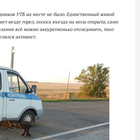
удников УТБ на месте не было. Единственный живой
вет везде горел, полоса въезда на весы открыта, сами
елании всё можно аккуратненько отсоединить, тихо
елился активист.