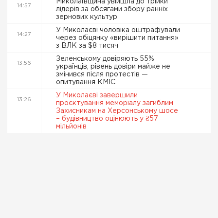
Миколаївщина увійшла до трійки
14:57
лідерів за обсягами збору ранніх
зернових культур
У Миколаєві чоловіка оштрафували
14:27
через обіцянку «вирішити питання»
з ВЛК за $8 тисяч
Зеленському довіряють 55%
13:56
українців, рівень довіри майже не
змінився після протестів —
опитування КМІС
У Миколаєві завершили
13:26
проєктування меморіалу загиблим
Захисникам на Херсонському шосе
– будівництво оцінюють у ₴57
мільйонів