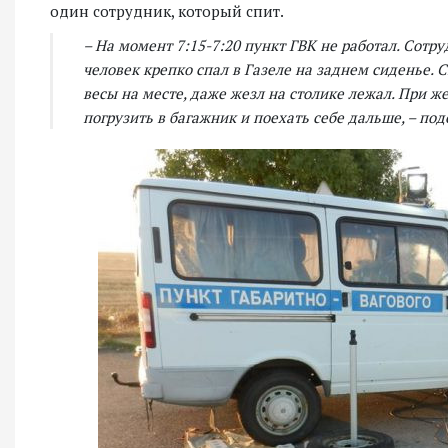
один сотрудник, который спит.
– На момент 7:15-7:20 пункт ГВК не работал. Сотр
челов
ек крепко спал в Газеле на заднем сиденье. С
весы на месте, даже жезл на столике лежал. При ж
погрузить в багажник и поехать себе дальше, – под