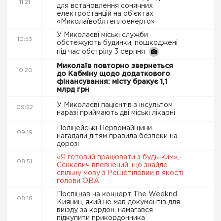
11:21
для встановлення сонячних
електростанцій на об’єктах
«Миколаївоблтеплоенерго»
У Миколаєві міські служби
10:53
обстежують будинки, пошкоджені
під час обстрілу 3 серпня
Миколаїв повторно звернеться
10:20
до Кабміну щодо додаткового
фінансування: місту бракує 1,1
млрд грн
У Миколаєві пацієнтів з інсультом
09:52
наразі приймають дві міські лікарні
Поліцейські Первомайщини
09:19
нагадали дітям правила безпеки на
дорозі
«Я готовий працювати з будь-ким»,-
08:51
Сєнкевич впевнений, що знайде
спільну мову з Решетіловим в якості
голови ОВА
Поспішав на концерт The Weeknd.
08:18
Киянин, який не мав документів для
виїзду за кордон, намагався
підкупити прикордонника