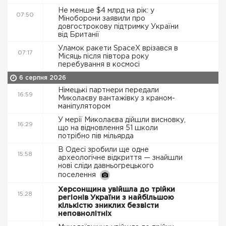
Не менше $4 млрд на рік: у
07:50
Міноборони заявили про
довгострокову підтримку України
від Британії
Уламок ракети SpaceX врізався в
07:17
Місяць після півтора року
перебування в космосі
6 серпня 2026
Німецькі партнери передали
16:59
Миколаєву вантажівку з краном-
маніпулятором
У мерії Миколаєва дійшли висновку,
16:29
що на відновлення 51 школи
потрібно пів мільярда
В Одесі зробили ще одне
15:58
археологічне відкриття — знайшли
нові сліди давньогрецького
поселення
Херсонщина увійшла до трійки
15:28
регіонів України з найбільшою
кількістю зниклих безвісти
неповнолітніх