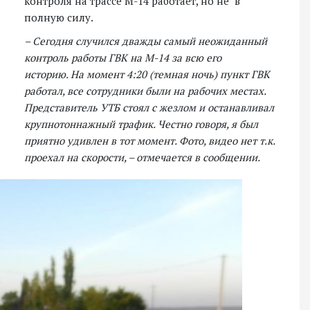
контроля на трассе М-14 работает, но не в
полную силу.
– Сегодня случился дважды самый неожиданный
контроль работы ГВК на М-14 за всю его
историю. На момент 4:20 (темная ночь) пункт ГВК
работал, все сотрудники были на рабочих местах.
Представитель УТБ стоял с жезлом и останавливал
крупнотоннажный трафик. Честно говоря, я был
приятно удивлен в тот момент. Фото, видео нет т.к.
проехал на скорости, – отмечается в сообщении.