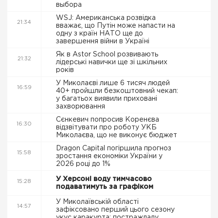
выбора
WSJ: Американська розвідка
21:34
вважає, що Путін може напасти на
одну з країн НАТО ще до
завершення війни в Україні
Як в Astor School розвивають
21:32
лідерські навички ще зі шкільних
років
У Миколаєві лише 6 тисяч людей
16:59
40+ пройшли безкоштовний чекап:
у багатьох виявили приховані
захворювання
Сєнкевич попросив Коренєва
16:30
відзвітувати про роботу УКБ
Миколаєва, що не виконує бюджет
Dragon Capital погіршила прогноз
15:58
зростання економіки України у
2026 році до 1%
У Херсоні воду тимчасово
15:28
подаватимуть за графіком
У Миколаївській області
14:57
зафіксовано перший цього сезону
укус каракурта: постраждалу