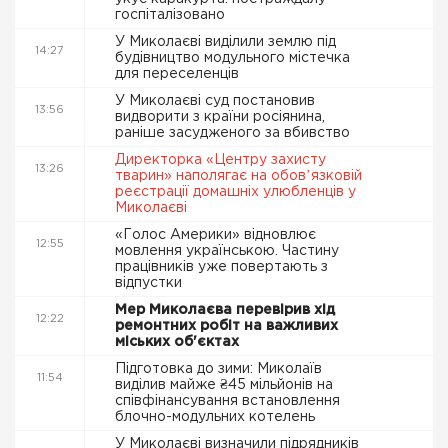
госпіталізовано
У Миколаєві виділили землю під
14:27
будівництво модульного містечка
для переселенців
У Миколаєві суд постановив
13:56
видворити з країни росіянина,
раніше засудженого за вбивство
Директорка «Центру захисту
13:26
тварин» наполягає на обовʼязковій
реєстрації домашніх улюбленців у
Миколаєві
«Голос Америки» відновлює
12:55
мовлення українською. Частину
працівників уже повертають з
відпустки
Мер Миколаєва перевірив хід
12:22
ремонтних робіт на важливих
міських об'єктах
Підготовка до зими: Миколаїв
11:54
виділив майже ₴45 мільйонів на
співфінансування встановлення
блочно-модульних котелень
У Миколаєві визначили підрядників