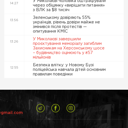
У Миколаєві чоловіка оштрафували
14:27
через обіцянку «вирішити питання»
з ВЛК за $8 тисяч
Зеленському довіряють 55%
13:56
українців, рівень довіри майже не
змінився після протестів —
опитування КМІС
У Миколаєві завершили
13:26
проєктування меморіалу загиблим
Захисникам на Херсонському шосе
– будівництво оцінюють у ₴57
мільйонів
Безпека влітку: у Новому Бузі
12:55
поліцейська навчала дітей основним
правилам поведінки
@gmail.com