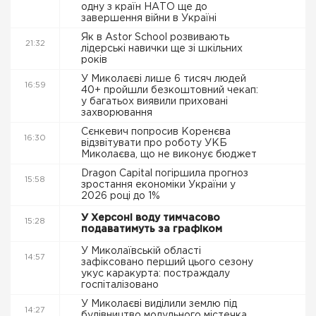
одну з країн НАТО ще до
завершення війни в Україні
Як в Astor School розвивають
21:32
лідерські навички ще зі шкільних
років
У Миколаєві лише 6 тисяч людей
16:59
40+ пройшли безкоштовний чекап:
у багатьох виявили приховані
захворювання
Сєнкевич попросив Коренєва
16:30
відзвітувати про роботу УКБ
Миколаєва, що не виконує бюджет
Dragon Capital погіршила прогноз
15:58
зростання економіки України у
2026 році до 1%
У Херсоні воду тимчасово
15:28
подаватимуть за графіком
У Миколаївській області
14:57
зафіксовано перший цього сезону
укус каракурта: постраждалу
госпіталізовано
У Миколаєві виділили землю під
14:27
будівництво модульного містечка