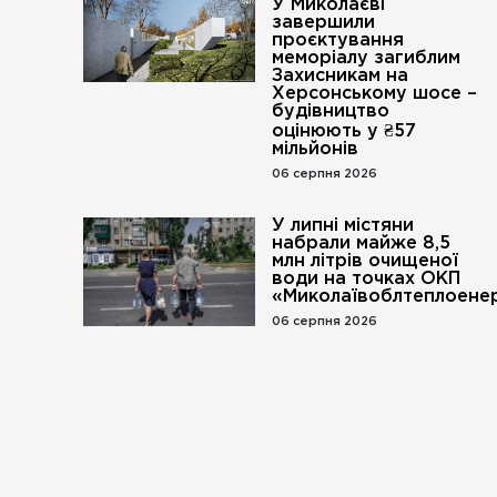
У Миколаєві
завершили
проєктування
меморіалу загиблим
Захисникам на
Херсонському шосе –
будівництво
оцінюють у ₴57
мільйонів
06 серпня 2026
У липні містяни
набрали майже 8,5
млн літрів очищеної
води на точках ОКП
«Миколаївоблтеплоенер
06 серпня 2026