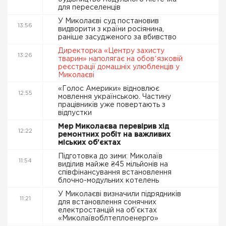
для переселенців
У Миколаєві суд постановив
13:56
видворити з країни росіянина,
раніше засудженого за вбивство
Директорка «Центру захисту
13:26
тварин» наполягає на обовʼязковій
реєстрації домашніх улюбленців у
Миколаєві
«Голос Америки» відновлює
12:55
мовлення українською. Частину
працівників уже повертають з
відпустки
Мер Миколаєва перевірив хід
12:22
ремонтних робіт на важливих
міських об'єктах
Підготовка до зими: Миколаїв
11:54
виділив майже ₴45 мільйонів на
співфінансування встановлення
блочно-модульних котелень
У Миколаєві визначили підрядників
11:21
для встановлення сонячних
електростанцій на об’єктах
«Миколаївоблтеплоенерго»