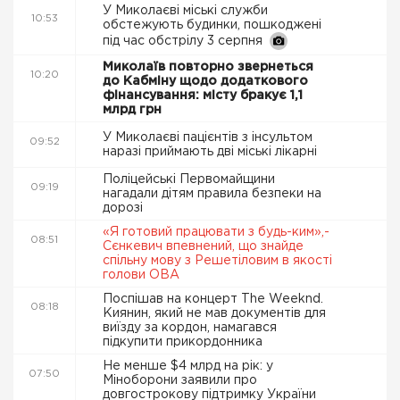
У Миколаєві міські служби
10:53
обстежують будинки, пошкоджені
під час обстрілу 3 серпня
Миколаїв повторно звернеться
10:20
до Кабміну щодо додаткового
фінансування: місту бракує 1,1
млрд грн
У Миколаєві пацієнтів з інсультом
09:52
наразі приймають дві міські лікарні
Поліцейські Первомайщини
09:19
нагадали дітям правила безпеки на
дорозі
«Я готовий працювати з будь-ким»,-
08:51
Сєнкевич впевнений, що знайде
спільну мову з Решетіловим в якості
голови ОВА
Поспішав на концерт The Weeknd.
08:18
Киянин, який не мав документів для
виїзду за кордон, намагався
підкупити прикордонника
Не менше $4 млрд на рік: у
07:50
Міноборони заявили про
довгострокову підтримку України