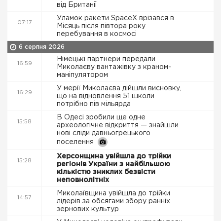
від Британії
Уламок ракети SpaceX врізався в
07:17
Місяць після півтора року
перебування в космосі
6 серпня 2026
Німецькі партнери передали
16:59
Миколаєву вантажівку з краном-
маніпулятором
У мерії Миколаєва дійшли висновку,
16:29
що на відновлення 51 школи
потрібно пів мільярда
В Одесі зробили ще одне
15:58
археологічне відкриття — знайшли
нові сліди давньогрецького
поселення
Херсонщина увійшла до трійки
15:28
регіонів України з найбільшою
кількістю зниклих безвісти
неповнолітніх
Миколаївщина увійшла до трійки
14:57
лідерів за обсягами збору ранніх
зернових культур