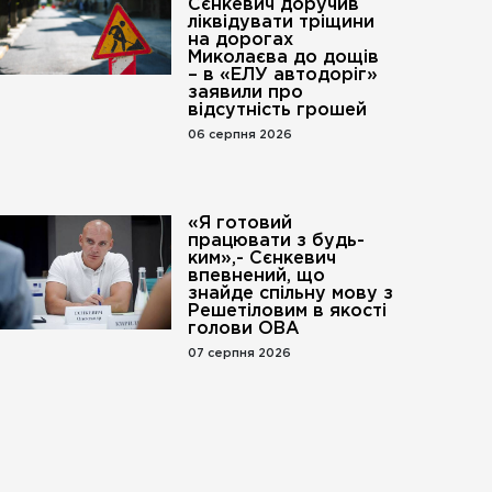
Сєнкевич доручив
ліквідувати тріщини
на дорогах
Миколаєва до дощів
– в «ЕЛУ автодоріг»
заявили про
відсутність грошей
06 серпня 2026
«Я готовий
працювати з будь-
ким»,- Сєнкевич
впевнений, що
го».
знайде спільну мову з
Решетіловим в якості
голови ОВА
07 серпня 2026