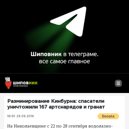
Разминирование Кинбурна: спасатели
уничтожили 167 артснарядов и гранат
10:01
29.09.2016
На Николаевщине с 22 по 28 сентября водолазно-