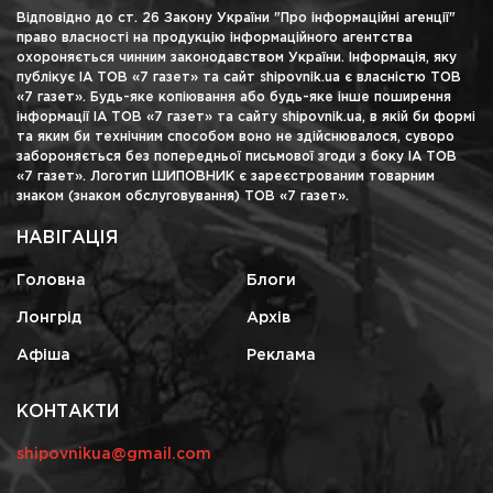
Відповідно до ст. 26 Закону України "Про інформаційні агенції"
право власності на продукцію інформаційного агентства
охороняється чинним законодавством України. Інформація, яку
публікує ІА ТОВ «7 газет» та сайт shipovnik.ua є власністю ТОВ
«7 газет». Будь-яке копіювання або будь-яке інше поширення
інформації ІА ТОВ «7 газет» та сайту shipovnik.ua, в якій би формі
та яким би технічним способом воно не здійснювалося, суворо
забороняється без попередньої письмової згоди з боку ІА ТОВ
«7 газет». Логотип ШИПОВНИК є зареєстрованим товарним
знаком (знаком обслуговування) ТОВ «7 газет».
НАВІГАЦІЯ
Головна
Блоги
Лонгрід
Архів
Афіша
Реклама
КОНТАКТИ
shipovnikua@gmail.com