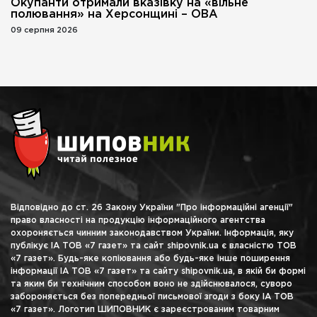
Окупанти отримали вказівку на «вільне
полювання» на Херсонщині – ОВА
09 серпня 2026
Відповідно до ст. 26 Закону України "Про інформаційні агенції"
право власності на продукцію інформаційного агентства
охороняється чинним законодавством України. Інформація, яку
публікує ІА ТОВ «7 газет» та сайт shipovnik.ua є власністю ТОВ
«7 газет». Будь-яке копіювання або будь-яке інше поширення
інформації ІА ТОВ «7 газет» та сайту shipovnik.ua, в якій би формі
та яким би технічним способом воно не здійснювалося, суворо
забороняється без попередньої письмової згоди з боку ІА ТОВ
«7 газет». Логотип ШИПОВНИК є зареєстрованим товарним