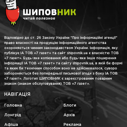
Відповідно до ст. 26 Закону України "Про інформаційні агенції"
право власності на продукцію інформаційного агентства
охороняється чинним законодавством України. Інформація, яку
публікує ІА ТОВ «7 газет» та сайт shipovnik.ua є власністю ТОВ
«7 газет». Будь-яке копіювання або будь-яке інше поширення
інформації ІА ТОВ «7 газет» та сайту shipovnik.ua, в якій би формі
та яким би технічним способом воно не здійснювалося, суворо
забороняється без попередньої письмової згоди з боку ІА ТОВ
«7 газет». Логотип ШИПОВНИК є зареєстрованим товарним
знаком (знаком обслуговування) ТОВ «7 газет».
НАВІГАЦІЯ
Головна
Блоги
Лонгрід
Архів
Афіша
Реклама