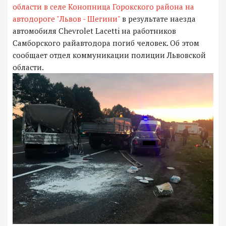
области в селе Конопница Горокского района на
автодороге "Львов - Шегини"
в результате наезда
автомобиля Chevrolet Lacetti на работников
Самборского райавтодора погиб человек. Об этом
сообщает отдел коммуникации полиции Львовской
области.