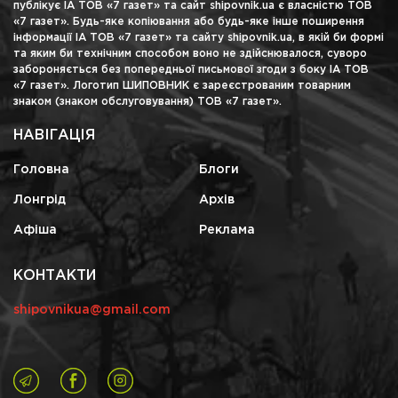
публікує ІА ТОВ «7 газет» та сайт shipovnik.ua є власністю ТОВ
«7 газет». Будь-яке копіювання або будь-яке інше поширення
інформації ІА ТОВ «7 газет» та сайту shipovnik.ua, в якій би формі
та яким би технічним способом воно не здійснювалося, суворо
забороняється без попередньої письмової згоди з боку ІА ТОВ
«7 газет». Логотип ШИПОВНИК є зареєстрованим товарним
знаком (знаком обслуговування) ТОВ «7 газет».
НАВІГАЦІЯ
Головна
Блоги
Лонгрід
Архів
Афіша
Реклама
КОНТАКТИ
shipovnikua@gmail.com