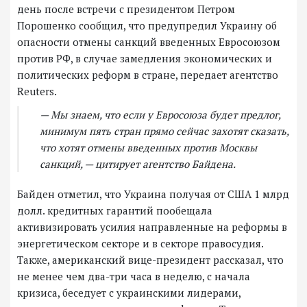
день после встречи с президентом Петром
Порошенко сообщил, что предупредил Украину об
опасности отмены санкций введенных Евросоюзом
против РФ, в случае замедления экономических и
политических реформ в стране, передает агентство
Reuters.
— Мы знаем, что если у Евросоюза будет предлог,
минимум пять стран прямо сейчас захотят сказать,
что хотят отмены введенных против Москвы
санкций, — цитирует агентство Байдена.
Байден отметил, что Украина получая от США 1 млрд
долл. кредитных гарантий пообещала
активизировать усилия направленные на реформы в
энергетическом секторе и в секторе правосудия.
Также, американский вице-президент рассказал, что
не менее чем два-три часа в неделю, с начала
кризиса, беседует с украинскими лидерами,