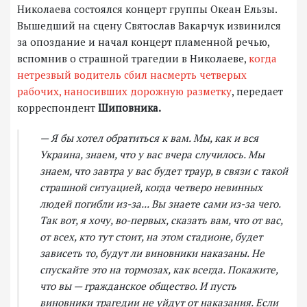
Николаева состоялся концерт группы Океан Ельзы.
Вышедший на сцену Святослав Вакарчук извинился
за опоздание и начал концерт пламенной речью,
вспомнив о страшной трагедии в Николаеве,
когда
нетрезвый водитель сбил насмерть четверых
рабочих, наносивших дорожную разметку
, передает
корреспондент
Шиповника.
— Я бы хотел обратиться к вам. Мы, как и вся
Украина, знаем, что у вас вчера случилось. Мы
знаем, что завтра у вас будет траур, в связи с такой
страшной ситуацией, когда четверо невинных
людей погибли из-за... Вы знаете сами из-за чего.
Так вот, я хочу, во-первых, сказать вам, что от вас,
от всех, кто тут стоит, на этом стадионе, будет
зависеть то, будут ли виновники наказаны. Не
спускайте это на тормозах, как всегда. Покажите,
что вы — гражданское общество. И пусть
виновники трагедии не уйдут от наказания. Если