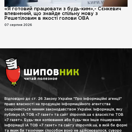
«Я готовий працювати з будь-ким»,- Сєнкевич
впевнений, що знайде спільну мову з
Решетіловим в якості голови ОВА
07 серпня 2026
Відповідно до ст. 26 Закону України "Про інформаційні агенції"
право власності на продукцію інформаційного агентства
охороняється чинним законодавством України. Інформація, яку
публікує ІА ТОВ «7 газет» та сайт shipovnik.ua є власністю ТОВ
«7 газет». Будь-яке копіювання або будь-яке інше поширення
інформації ІА ТОВ «7 газет» та сайту shipovnik.ua, в якій би формі
та яким би технічним способом воно не здійснювалося, суворо