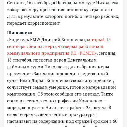
Сегодня, 16 сентября, в Центральном суде Николаева
избирают меру пресечения виновнику страшного
ДТП, в результате которого погибло четверо рабочих,
передает корреспондент
Шиповника
. Водитель BMW Дмитрий Кононенко,
который 15
сентября сбил насмерть четверых работников
коммунального предприятия КП «КСМЭП»
, сегодня,
16 сентября, предстал перед Центральным
районным судом Николаева для избрания меры
пресечения. Заседание проводит следственный
судья Иван Дирко. Кононенко свою вину признает,
сочувствует семьям умерших, готов к материальной
компенсации. Об этом сообщил его адвокат. Также
стало известно, что по профессии Кононенко —
моряк, вернулся в Николаев с работы 25 августа. В
свою очередь, следственные прокуратуры
настаивают на содержании под стражей сроком в 60