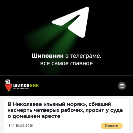
В Николаеве «пьяный моряк», сбивший
насмерть четверых рабочих, просит у суда
о домашнем аресте
15:14
16.09.2016