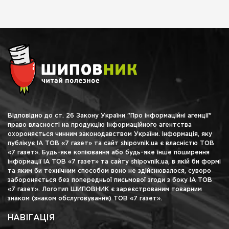
Відповідно до ст. 26 Закону України "Про інформаційні агенції"
право власності на продукцію інформаційного агентства
охороняється чинним законодавством України. Інформація, яку
публікує ІА ТОВ «7 газет» та сайт shipovnik.ua є власністю ТОВ
«7 газет». Будь-яке копіювання або будь-яке інше поширення
інформації ІА ТОВ «7 газет» та сайту shipovnik.ua, в якій би формі
та яким би технічним способом воно не здійснювалося, суворо
забороняється без попередньої письмової згоди з боку ІА ТОВ
«7 газет». Логотип ШИПОВНИК є зареєстрованим товарним
знаком (знаком обслуговування) ТОВ «7 газет».
НАВІГАЦІЯ