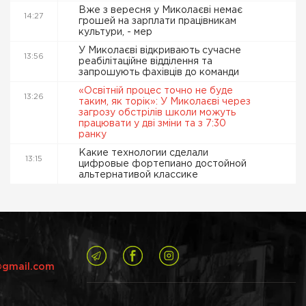
Вже з вересня у Миколаєві немає
14:27
грошей на зарплати працівникам
культури, - мер
У Миколаєві відкривають сучасне
13:56
реабілітаційне відділення та
запрошують фахівців до команди
«Освітній процес точно не буде
13:26
таким, як торік»: У Миколаєві через
загрозу обстрілів школи можуть
працювати у дві зміни та з 7:30
ранку
Какие технологии сделали
13:15
цифровые фортепиано достойной
альтернативой классике
@gmail.com