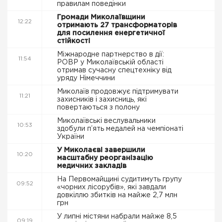
правилам поведінки
Громади Миколаївщини
12:22
отримають 27 трансформаторів
для посилення енергетичної
стійкості
Міжнародне партнерство в дії:
11:54
РОВР у Миколаївській області
отримав сучасну спецтехніку від
уряду Німеччини
Миколаїв продовжує підтримувати
11:21
захисників і захисниць, які
повертаються з полону
Миколаївські веслувальники
10:53
здобули п’ять медалей на чемпіонаті
України
У Миколаєві завершили
10:20
масштабну реорганізацію
медичних закладів
На Первомайщині судитимуть групу
09:52
«чорних лісорубів», які завдали
довкіллю збитків на майже 2,7 млн
грн
У липні містяни набрали майже 8,5
09:19