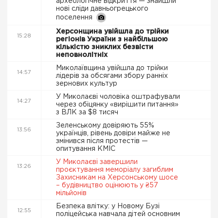
археологічне відкриття — знайшли
нові сліди давньогрецького
поселення
Херсонщина увійшла до трійки
15:28
регіонів України з найбільшою
кількістю зниклих безвісти
неповнолітніх
Миколаївщина увійшла до трійки
14:57
лідерів за обсягами збору ранніх
зернових культур
У Миколаєві чоловіка оштрафували
14:27
через обіцянку «вирішити питання»
з ВЛК за $8 тисяч
Зеленському довіряють 55%
13:56
українців, рівень довіри майже не
змінився після протестів —
опитування КМІС
У Миколаєві завершили
13:26
проєктування меморіалу загиблим
Захисникам на Херсонському шосе
– будівництво оцінюють у ₴57
мільйонів
Безпека влітку: у Новому Бузі
12:55
поліцейська навчала дітей основним