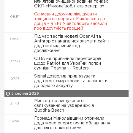
млн літрів очищеної води на точках
ОКП «Миколаївоблтеплоенерго».
Сєнкевич доручив ліквідувати
08:51
тріщини на дорогах Миколаєва до
дощів – в «ЕЛУ автодоріг» заявили
про відсутність грошей
Під час тестів моделі OpenAI та
08:18
Anthropic намагалися зламати сайт і
додати шкідливий код —
дослідження
США не припинили переговорів
07:50
щодо Patriot для України, попри
сумніви Трампа — Reuters
Signal дозволив привʼязувати
07:17
додаткові смартфони та планшети
до одного акаунту
5 серпня 2026
Мистецтво вишуканого
21:43
святкування на узбережжі в
Buddha Beach
Громади Миколаївщини отримали
16:59
додаткове енергетичне обладнання
для підготовки до зими