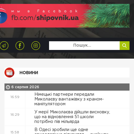
НОВИНИ
6 серпня 2026
Німецькі партнери передали
16:59
Миколаєву вантажівку з краном-
маніпулятором
У мерії Миколаєва дійшли висновку,
16:29
що на відновлення 51 школи
потрібно пів мільярда
В Одесі зробили ще одне
15:58