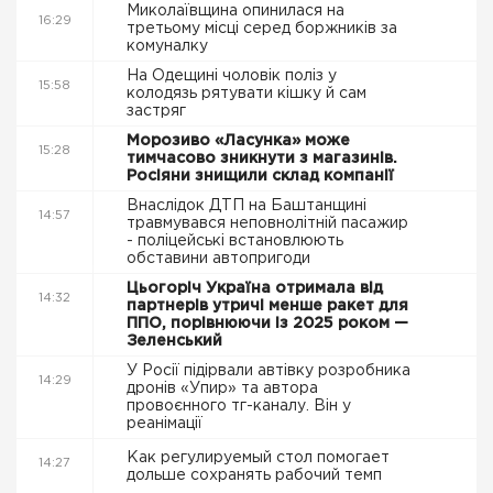
Миколаївщина опинилася на
16:29
третьому місці серед боржників за
комуналку
На Одещині чоловік поліз у
15:58
колодязь рятувати кішку й сам
застряг
Морозиво «Ласунка» може
15:28
тимчасово зникнути з магазинів.
Росіяни знищили склад компанії
Внаслідок ДТП на Баштанщині
14:57
травмувався неповнолітній пасажир
- поліцейські встановлюють
обставини автопригоди
Цьогоріч Україна отримала від
14:32
партнерів утричі менше ракет для
ППО, порівнюючи із 2025 роком —
Зеленський
У Росії підірвали автівку розробника
14:29
дронів «Упир» та автора
провоєнного тг-каналу. Він у
реанімації
Как регулируемый стол помогает
14:27
дольше сохранять рабочий темп