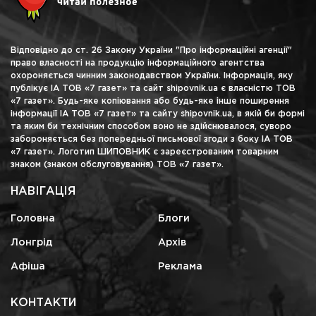
Відповідно до ст. 26 Закону України "Про інформаційні агенції"
право власності на продукцію інформаційного агентства
охороняється чинним законодавством України. Інформація, яку
публікує ІА ТОВ «7 газет» та сайт shipovnik.ua є власністю ТОВ
«7 газет». Будь-яке копіювання або будь-яке інше поширення
інформації ІА ТОВ «7 газет» та сайту shipovnik.ua, в якій би формі
та яким би технічним способом воно не здійснювалося, суворо
забороняється без попередньої письмової згоди з боку ІА ТОВ
«7 газет». Логотип ШИПОВНИК є зареєстрованим товарним
знаком (знаком обслуговування) ТОВ «7 газет».
НАВІГАЦІЯ
Головна
Блоги
Лонгрід
Архів
Афіша
Реклама
КОНТАКТИ